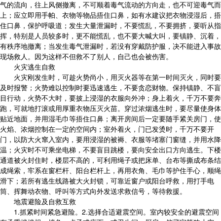
气的流向，往上风侧撤离，不可顺着毒气流动的方向走，也不可迎毒气而
上；应立即用手帕、衣物等物品捂住口鼻，如有水建议把衣物浸湿后，捂
住口鼻，保护呼吸道；发生大量泄漏时，不要慌乱，不要拥挤，要听从指
挥，特别是人员较多时，更不能慌乱，也不要大喊大叫，要镇静、沉着，
有秩序地撤离；当发生毒气泄漏时，若没有穿戴防护服，决不能进入事故
现场救人。因为这样不但救不了别人，自己也会被伤害。
火灾逃生自救
火灾刚发生时，可趁火势尚小，用灭火器等在第一时间灭火，同时要
及时报警；火势难以控制时要迅速逃生，不要贪恋财物。保持镇静、不盲
目行动，火势不大时，要披上浸湿的衣服向外冲；身上着火，千万不要奔
跑，可就地打滚或用厚重衣物压灭火苗。穿过浓烟逃生时，要尽量使身体
贴近地面，并用湿毛巾等捂住口鼻；离开房间后一定要随手紧关房门，使
火焰、浓烟控制在一定的空间内；室外着火，门已发烫时，千万不要开
门，以防大火窜入室内，要用浸湿的被褥、衣服等堵塞门窗缝，并用水降
温；火灾时不可乘坐电梯，不要盲目跳楼，要向安全出口方向逃生。下楼
通道被火封住时，楼层不高的，可利用绳子或把床单、台布等撕成布条结
成绳索，牢系在窗栏杆、阳台栏杆上，再用衣角、毛巾等护住手心，顺绳
滑下；若所有逃生线路被大火封锁，可靠近窗户或阳台呼救，用打手电
筒、挥舞动衣物、呼叫等方式向外发送求救信号，等待救援。
地震避险及自救互救
1.抓紧时间紧急避险。2.选择合适避震空间。室内较安全的避震空间