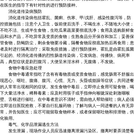
在医生的指导下有针对性的进行预防接种。
消化道传染病预防
消化道传染病包括霍乱、菌痢、伤寒、甲/戊肝、感染性腹泻等，防
控措施包括：注意个人卫生，饭前便后洗手，不喝生水，不随地大小便；
不吃不洁、生或半生食物，生吃瓜果蔬菜要彻底洗净；食用及选购新鲜食
品和水产品，不吃异常及变质的食物；生熟食品分开保存和加工；妥善保
管食物，防蝇防尘，剩余食物要冷藏，隔餐食物应彻底加热后再食用；患
者及时进行隔离治疗；采取免疫措施，进行预防接种。霍乱是由霍乱弧菌
引起的、经消化道传播的烈性肠道传染病，它发病急、传播快、病死率
高，典型症状是剧烈腹泻，大便呈米泔水样，无腹痛，不发烧。
食物中毒应急处理
食物中毒通常指吃了含有有毒物质或变质食物后，感觉肠胃不舒服出
现恶心、呕吐、腹痛、腹泻、心慌、无力、头昏或烦躁等症状，共同进餐
的人常常出现相同的症状。发生食物中毒后，立即停止食用可疑食物，喝
下大量洁净水，稀释毒素；应及时用筷子或手指伸向喉咙深处刺激咽喉
壁、舌根进行催吐。在中毒者意识不清时，需由他人帮助催吐；病人必须
立即送往医院抢救，不要自行乱服药物；了解与病人一同进餐的人有无异
常，并告知医生；应尽可能留取食物样本，或者保留呕吐物和排泄物，供
化验用。
毒气、化学品泄漏逃生方法
发生泄漏，现场作业人员应迅速撤离泄漏污染区。撤离时要弄清楚毒