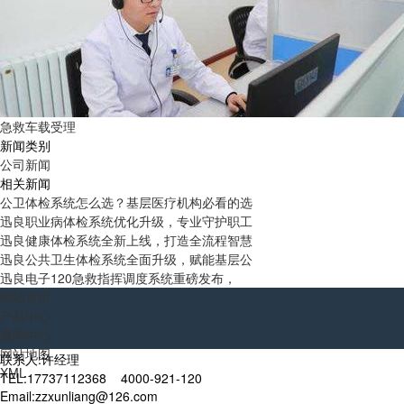
急救车载受理
新闻类别
公司新闻
相关新闻
公卫体检系统怎么选？基层医疗机构必看的选
迅良职业病体检系统优化升级，专业守护职工
迅良健康体检系统全新上线，打造全流程智慧
迅良公共卫生体检系统全面升级，赋能基层公
迅良电子120急救指挥调度系统重磅发布，
网站首页
产品中心
新闻中心
网站地图
联系人:许经理
XML
TEL:17737112368 4000-921-120
Email:zzxunliang@126.com