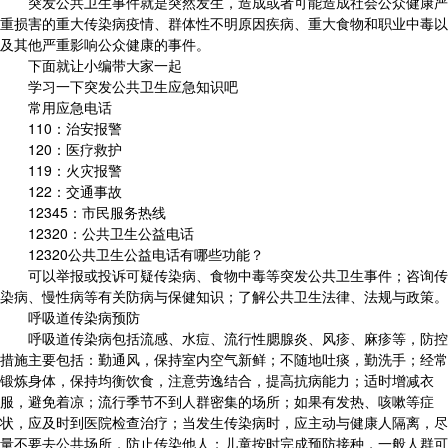
突发公共卫生事件就是突然发生，造成或者可能造成社会公众健康严
重损害的重大传染病疫情、群体性不明原因疾病、重大食物和职业中毒以
及其他严重影响公众健康的事件。
下面就让小编带大家一起
学习一下突发公共卫生应急知识吧
常用应急电话
110：治安报警
120：医疗救护
119：火灾报警
122：交通事故
12345：市民服务热线
12320：公共卫生公益电话
12320公共卫生公益电话有哪些功能？
可以举报或投诉可疑传染病、食物中毒等突发公共卫生事件；咨询传
染病、慢性病等有关防病与保健知识；了解公共卫生法律、法规与政策。
呼吸道传染病预防
呼吸道传染病包括流感、水痘、流行性腮腺炎、风疹、麻疹等，防控
措施主要包括：勤通风，保持室内空气新鲜；不随地吐痰，勤洗手；经常
锻炼身体，保持均衡饮食，注意劳逸结合，提高抗病能力；适时增减衣
服，避免着凉；流行季节不到人群密集的场所；如果有发热、咳嗽等症
状，应及时到医院检查治疗；当发生传染病时，应主动与健康人隔离，尽
量不要去公共场所，防止传染他人；儿童按时完成预防接种，一般人群可