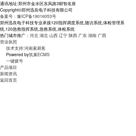
通讯地址:郑州市金水区东风路3财智名座
Copyright©郑州迅良电子科技有限公司
备案号：豫ICP备19016053号
郑州迅良电子科技专业承接120指挥调度系统,随访系统,体检管理系
统,120急救指挥系统,急救系统,体检系统
热门城市推广：
河北
湖北
山西
辽宁
陕西
广东
湖南
广西
营业执照
技术支持:河南索易客
Powered by
筑巢ECMS
一键拨号
产品项目
新闻资讯
返回首页