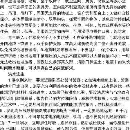
有承重墙墙根、墙角、桌子或床下，或卫生间、厨房、储藏室等狭小空
间，也可选择坚固的家具旁。室内最不利避震的场所有没有支撑物的床
上，吊顶、吊灯下，周围无支撑的地板上，窗户旁和阳台上；3.做好自我
保护。身体尽量蜷曲缩小，双手抱头；抓紧牢固的物体，以免震时摔倒或
身体失控移位而受伤；尽可能找个枕头、坐垫、书包，脸盆或厚书本等护
住头、颈部，低头、闭眼以防异物伤害；可用湿毛巾捂住口鼻，以防灰
土、毒气吸入；住楼房的千万不要跳楼；4.在室外遇到地震，可就地选择
开阔地蹲下或趴下，双手保护头部，在高大建筑物高度二倍距离外避震，
以免房屋倒塌被砸着。5.地震时如果被埋压，不要乱叫，保持体力，用敲
击声求救；救出地震中被埋压的人员后不能立即喂以大量食物和水；一时
无法救出被埋压者，应设法先暴露其头部，清除口鼻尘土；地震中如果长
时间断水断粮，可以保存自己的尿液解渴。
洪水逃生
1.洪水到来时，要就近跑到高处暂时暂避；2.如洪水继续上涨，暂避
的地方已难自保，则要充分利用准备好的救生器材逃生，或者迅速找一些
能漂浮的材料扎成筏逃生；3.如果已被洪水包围，要没法尽快与当地政府
防汛部门取得联系，报告自己的方位和险情，积极寻求救援；4.如已被卷
入洪水中，一定要尽可能抓住固定的或能漂浮的东西，寻找机会逃生；
5．发现高压线铁塔倾斜或者电线断头下垂时，一定要迅速远避；6.千万
不要游泳逃生，不可攀爬带电的电线杆、铁塔，也不要爬到泥坯房的屋
顶；7.一旦溺水，立即屏住呼吸，踢掉双鞋，然后放松肢体，当你感觉开
始上浮时，尽可能地保持仰位，使头部后仰，使鼻部可露出水面呼吸，呼