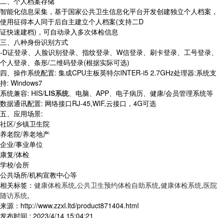
二、个人档案存储
智能化信息采集，基于国家公共卫生信息化平台开发创建独立个人档案，
使用征得本人同于后自主建立个人档案(支持二D
证快速建档)，可自动录入多次体检信息
三、八种身份识别方式
-D证登录、人脸识别登录、指纹登录、W信登录、刷卡登录、工号登录、
个人登录、条形/二维码登录(根据实际可选)
四、操作系统配置: 集成CPU主板英特尔INTER-i5 2.7GHz处理器:系统支
持: Windows7
系统兼容: HIS/
LIS系统
、电脑、APP、电子病历、健康/会员管理系统等
数据通讯配置: 网络接口RJ-45,WIF,云接口，4G可选
五、应用场景:
社区/乡镇卫生院
养老院/养老地产
企业/事业单位
康复/体检
学校/会所
公共场所/机构宣教中心等
相关标签：
健康体检系统
,
公共卫生预约体检自助系统
,
健康体检系统
,
医院
随访系统
,
来源：http://www.zzxl.ltd/product871404.html
发布时间 : 2023/4/14 15:04:21