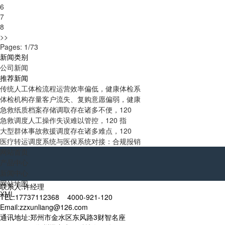
6
7
8
>>
Pages: 1/73
新闻类别
公司新闻
推荐新闻
传统人工体检流程运营效率偏低，健康体检系
体检机构存量客户流失、复购意愿偏弱，健康
急救纸质档案存储调取存在诸多不便，120
急救调度人工操作失误难以管控，120 指
大型群体事故救援调度存在诸多难点，120
医疗转运调度系统与医保系统对接：合规报销
网站首页
产品中心
新闻中心
网站地图
联系人:许经理
XML
TEL:17737112368 4000-921-120
Email:zzxunliang@126.com
通讯地址:郑州市金水区东风路3财智名座