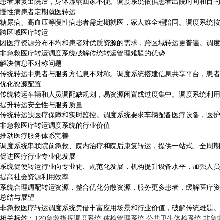
患者康复出院后，身体虚弱回家不便。调度系统依据患者出院时间和目的
慢性病患者定期就医转运
糖尿病、高血压等慢性病患者需定期就医，家人难全程陪同。调度系统按
跨区域医疗转运
因医疗资源分布不均和患者对优质资源的需求，跨区域转运更普遍。调度
非急救医疗转运调度系统破解传统转运管理难题的优势
解决信息不对称问题
传统转运中患者与服务方信息不对称。调度系统搭建信息共享平台，患者
优化资源配置
传统转运车辆和人员调配缺规划，易资源闲置或过度集中。调度系统利用
提升转运安全性与服务质量
传统转运缺医疗保障和实时监控。调度系统要求车辆配备医疗设备，医护
非急救医疗转运调度系统的行业价值
推动医疗服务体系完善
调度系统串联院前急救、院内治疗和院后康复转运，提供一站式、全周期
促进医疗行业专业化发展
系统促使转运行业向专业化、规范化发展，机构提升设备水平，加强人员
提高社会资源利用效率
系统合理调配转运资源，整合优化分散资源，服务更多患者，缓解医疗资
总结与展望
非急救医疗转运调度系统凭借丰富应用场景和行业价值，破解传统难题。
相关标签：
120急救指挥调度系统
,
体检管理系统
,
公共卫生体检系统
,
非急