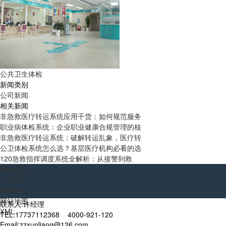
公共卫生体检
新闻类别
公司新闻
相关新闻
非急救医疗转运系统应用干货：如何规范服务
职业病体检系统：企业职业健康合规管理的核
非急救医疗转运系统：破解转运乱象，医疗转
公卫体检系统怎么选？基层医疗机构必看的选
120急救指挥调度系统全解析：从接警到救
网站首页
产品中心
新闻中心
网站地图
联系人:许经理
XML
TEL:17737112368 4000-921-120
Email:zzxunliang@126.com