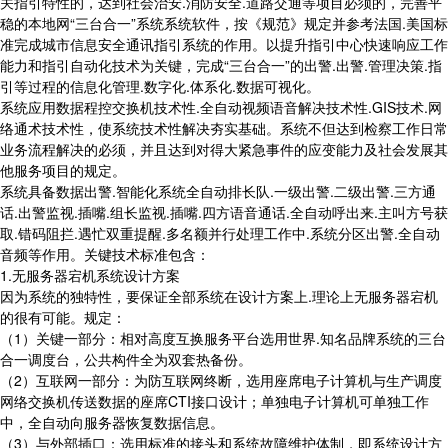
关指引特性的，达到社会治安.消防安全.道路交通等项目必须的，完善平
稳的本地网“三台合一”系统系统软件，按《规范》规定并参考法国.美国标
准完成城市信息安全通讯指引系统的作用。以提升指引中心快速响应工作
能力和指引自动化技术为关键，完成“三台合一”的出警.出警.管理决策.指
引等过程的信息化管理.数字化.体系化.数据可视化。
系统应用数据程控交换机技术性.全自动视频语音解决技术性.GIS技术.网
络通术技术性，使系统技术性解决夯实基础。系统不但达到检察工作日常
业务流程解决的必须，并且达到对得大紧急事件的应变能力及社会发展其
他服务项目的规定。
系统具备数据出警.智能化系统全自动排长队.一级出警.二级出警.三方通
话.出警监视.插嘴.组长监视.插嘴.四方语音通话.全自动呼出来.主叫方号获
取.错码阻拦.遇忙双重提醒.多名额并行处理工作中.系统分区出警.全自动
音频等作用。关键技术标准包含：
1.无服务器宕机系统设计方案
因为系统的独特性，要保证全部系统在设计方案上.理论上无服务器宕机
的很有可能。规定：
（1）关键一部分：相对高度互换服务平台选用世界.知名品牌系统的三台
合一调度台，公共构件全为双套热备份。
（2）互联网一部分：为防互联网终断，选用座席电子计算机与生产调度
网络交换机传送数据的座席CTI接口设计；单独电子计算机可单独工作
中，全自动向服务器恢复数据信息。
（3）与外部插口：选用标准的接头和系统故障维护体制，即系统设计方