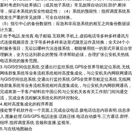
案时考虑到与处界插口（或其他子系统）常见故障自动识别.防护.断掉
等，保证本系统的安全性稳定性；（4）系统的预留性：指挥调度系统系
统发生严重的常见故障，可全自动转换。
（5）指引中心的备份数据性：应急和非应急系统的相互之间备份数据设
计方案。
2.给予电話.发传真.电子邮箱.互联网.手机上.虚拟电话等多种多样通讯方
式连接视频语音.文字等多种多样表达形式随意运作及转换；全天24个小
时服务项目；无讼以哪种方法连接系统，都能够用统一的形式开展后台管
理解决，全方位达到群众的警报.寻求帮助必须，合理扩张公安机关热线
电话系统的服务范围。
3.与GIS空间信息系统.交通出行监控系统.GPS全世界导航定位系统.无线
网络群集系统等业务流程系统相对高度集成化，与公安机关内网联网通讯
与GIS空间信息系统.交通出行监控系统.GPS全世界导航定位系统.无线网
络群集系统等业务流程系统相对高度集成化，与公安机关内网联网通讯，
完成将第一手客户材料在中国公民与公安机关各有关工作部门间沟通交
流，完成业务流程解决系统化和闭环控制化。
4.相对高度集成化的程序界面
接处警手机软件在一个页面上完成会议电话.拨电话信息内容表明.信息录
入.图象处理.GIS/GPS.电話连接.话路迁移.电话自动拨号.三方通话.群呼.
组呼.指挥调度系统.音频和直播.监视等。
5.与在线地图融合