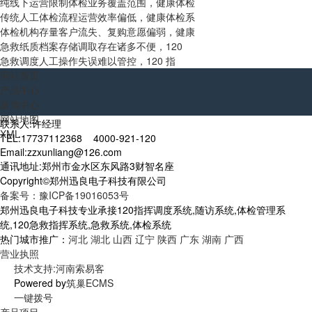
纯线下运营限制体检业务覆盖范围，健康体检
传统人工体检流程运营效率偏低，健康体检系
体检机构存量客户流失、复购意愿偏弱，健康
急救纸质档案存储调取存在诸多不便，120
急救调度人工操作失误难以管控，120 指
网站首页
产品中心
新闻中心
网站地图
联系人:许经理
XML
TEL:17737112368 4000-921-120
Email:zzxunliang@126.com
通讯地址:郑州市金水区东风路3财智名座
Copyright©郑州迅良电子科技有限公司
备案号：豫ICP备19016053号
郑州迅良电子科技专业承接120指挥调度系统,随访系统,体检管理系
统,120急救指挥系统,急救系统,体检系统
热门城市推广：
河北
湖北
山西
辽宁
陕西
广东
湖南
广西
营业执照
技术支持:河南索易客
Powered by
筑巢ECMS
一键拨号