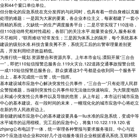
业和44个窗口单位单位。
但分散化的应急系统在充分发挥的与此同时，也具有着一些自身难以克服
处理的难题：一是因为大家的要素，各企业本位主义，每家都建了一套小
而精的系统，欠缺统一的生产调度服务平台；二是尽管实现了110连动，
但110连动终究相对性疏松，各部门的关注水平.能量资金投入.服务标准
不尽相同，“联而难动”经常发生；三是因为体系上的隔开，每个系统基本
建设的级别水准.科技含量良莠不齐，系统完工后的出警审理量差别更
高，开发利用经济效益稍低。
为推行统一规划.资源整合和资源共享。上年本市金坛.溧阳开展“三台合
一”，即把110短信报警总服务台.119火灾台.122道路交通事故报警台统
一成110短信报警总服务台。群众拨通这3个号都是会收到同一个服务平
台上，基本完成统一出警，统一指挥。
基本建设城市应急中心解决突发性公共事件，“三台合一”只有处理人民群
众警报难题，当碰到突发性公共事件却无法做出快速响应。为大限度地防
止和减小突发性公共事件以及导致的危害，从上年起，本市运行城市应急
中心的基本建设。在一段时间的未来，一幢现化化的城市应急中心将屹立
在新的市人民政府边上。
新创建的城市应急中心的基本建设要具备一liu水准的应急系统，变成中等
水平城市的运用楷模。完工后的应急中心，将集110.122.119.120.省
zhjang公布电話于一体，统一审理各种警报与要求服务项目。中心与近
20个应急连动企业和20好几个连动服务项目企业根据通讯系统.互联网和