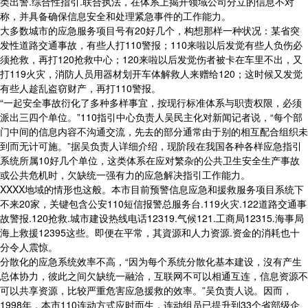
类出警.综合性指引.联合执法，在体系上揭开领域公司分立的信息不对
称，并具备确保信息安全和处理紧急事件的工作能力。
大多数城市的应急服务项目号有20好几个，构想那样一种状况：某省突
发性道路交通事故，有些人打110警报；110来啦以后发觉有些人负伤必
须抢救，再打120抢救中心；120来啦以后发觉伤者被卡在车里不出，又
打119火灾，消防人员用器材划开车体解救人来赠给120；这时候又发觉
有些人趁乱盗窃财产，再打110警报。
“一起安全事故衍化了多种多样事宜，按现行标准体系与职责权限，必须
派出三四个单位。”110指引中心负责人吴民主化对新闻记者说，“每个部
门中间的信息内容不沟通交流，先去的部分通常由于别的相互配合组织未
到而无计可施。”据吴负责人详细介绍，现阶段在我国各种各样应急指引
系统所属10好几个单位，这类体系在应对繁杂的公共卫生安全生产事故
或公共危机时，欠缺统一强有力的应急解决指引工作能力。
XXXX地域的情形也这般。本市目前预警信息应急和援救服务项目系统下
不来20家，关键包含公安110短信报警总服务台.119火灾.122道路交通事
故警报.120抢救.城市建设热线电话12319.气候121.工商局12315.海事局
海上救援12395这些。即便在平常，其資源和人力资源.资金的消耗也十
分令人震惊。
分散化的应急系统效率不高，“因为每个系统分散化基本建设，沒有产生
总体协力，彼此之间欠缺统一融洽，互联网不可以相通互连，信息资源不
可以共享资源，比较严重危害应急援救的效率。”吴负责人说。因而，
1998年，本市110连动方式应时而生，连动组员已提升到33个省部级企