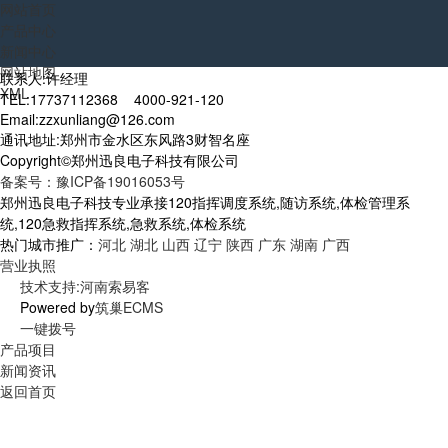
网站首页
产品中心
新闻中心
网站地图
联系人:许经理
XML
TEL:17737112368 4000-921-120
Email:zzxunliang@126.com
通讯地址:郑州市金水区东风路3财智名座
Copyright©郑州迅良电子科技有限公司
备案号：豫ICP备19016053号
郑州迅良电子科技专业承接120指挥调度系统,随访系统,体检管理系
统,120急救指挥系统,急救系统,体检系统
热门城市推广：
河北
湖北
山西
辽宁
陕西
广东
湖南
广西
营业执照
技术支持:河南索易客
Powered by
筑巢ECMS
一键拨号
产品项目
新闻资讯
返回首页