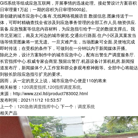
GIS系统等组成应急互联网，开展事情的迅速处理。接处警设计方案容积
日审理量1万起；一期的容积为日审理5000起。
新创建的城市应急中心集有.无线网络视频语音.数据信息.图象传送于一
体，可即时精确查找全省涉及到应急事务管理的全部工作人员.物资供应.
装备.应急预案等信息内容材料，为应急指引给予一定的数据支撑点。我
市北至湘江，南及太河边的城市俯览.交通出行路面.住户小区及其案发当
场等情景图象将一览无遗。一旦灾难产生，当场图象可全面.灵便地完成
即时传送；在受权的条件下，可做到在一分钟以内于新闻媒体开播。
除此之外，设计方案制作中的城市应急中心，配有出警生产调度服务厅.
长官指挥中心.权威专家会商室.预留出警厅.机器设备计算机机房.新闻报
道发布厅，新闻媒体个人工作室和群众参观考察神殿等。全部中心将能达
到较长阶段应急指引扩充的要求。
因而，从一定的意义上说，城市应急中心便是110的将来
相关标签：
120调度指挥
,
120指挥调度系统
,
来源：http://www.zzxl.ltd/product783002.html
发布时间 : 2021/11/12 10:53:57
上一个：
120急救调度指挥中心
下一个：
调度系统
相关产品