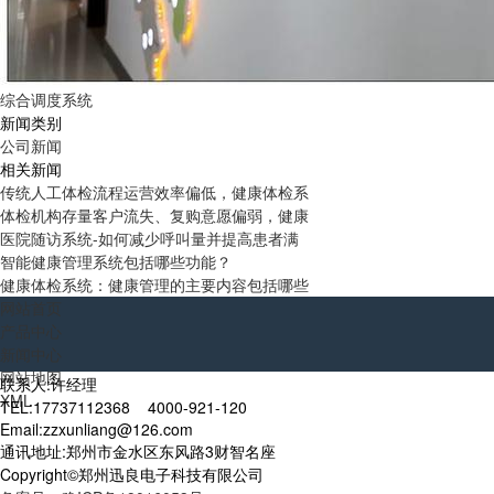
综合调度系统
新闻类别
公司新闻
相关新闻
传统人工体检流程运营效率偏低，健康体检系
体检机构存量客户流失、复购意愿偏弱，健康
医院随访系统-如何减少呼叫量并提高患者满
智能健康管理系统包括哪些功能？
健康体检系统：健康管理的主要内容包括哪些
网站首页
产品中心
新闻中心
网站地图
联系人:许经理
XML
TEL:17737112368 4000-921-120
Email:zzxunliang@126.com
通讯地址:郑州市金水区东风路3财智名座
Copyright©郑州迅良电子科技有限公司