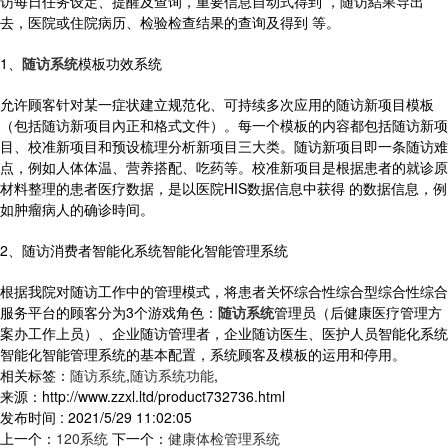
访每日任务设定、提醒及查询，重要信息自动式得到 ，随访結果导出
去，医院或住院病历、检验检查结果的查询及得到 等。
1、
随访系统
模板功效系统
允许顾客针对某一症状建立规范化、可持续多次应用的随访新项目模板
（包括随访新项目內正和格式文件）。每一个模板的内容都包括随访新项
目、校准新项目和预设梳理分析新项目三大类。随访新项目即一条随访难
点，例如人体体温、营养搭配、吃药等。校准新项目是根据患者的就诊原
材料整理的患者医疗数据，是以医院HIS数据信息中获得 的数据信息，例
如肿瘤病人的确诊時间。
2、随访消费者智能化系统智能化智能管理系统
根据我院对随访工作中的管理模式，将患者关怀综合性综合型综合性综合
服务平台的顾客分为3个游戏角色：
随访系统
管理员（后健康医疗管理方
案办工作上员）、企业随访管理者，企业随访医生、医护人员智能化系统
智能化智能管理系统的基本配置，系统顾客及模板的运用和停用。
相关标签：
随访系统
,
随访系统功能
,
来源：http://www.zzxl.ltd/product732736.html
发布时间 : 2021/5/29 11:02:05
上一个：
120系统
下一个：
健康体检管理系统