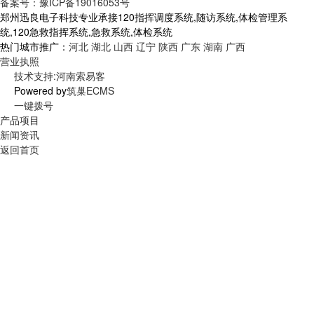
备案号：豫ICP备19016053号
郑州迅良电子科技专业承接120指挥调度系统,随访系统,体检管理系
统,120急救指挥系统,急救系统,体检系统
热门城市推广：
河北
湖北
山西
辽宁
陕西
广东
湖南
广西
营业执照
技术支持:河南索易客
Powered by
筑巢ECMS
一键拨号
产品项目
新闻资讯
返回首页