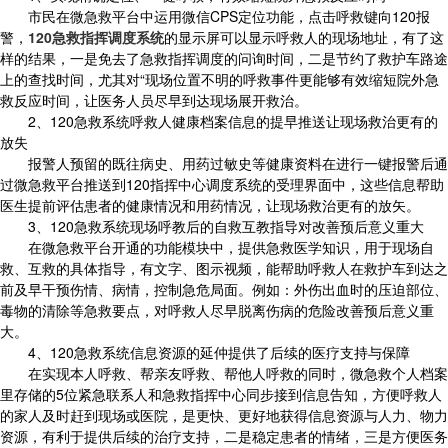
市民在微急救平台中运用微信CPS定位功能，点击呼救键向120报
警，
120急救指挥调度系统
的显示屏可以显示呼救人的现场地址，有了这
样的结果，一是免去了急救指挥调度的问询时间，二是节约了救护车路途
上的查找时间，尤其对“现场位置不明的呼救事件更能够有效缩短院外急
救反应时间，让医务人员尽早到达现场展开救治。
2、120急救系统呼救人健康档案信息的提早推送让现场救治更有的
放失
报警人预留的既往病史、用药过敏史等健康资料在进行一键报警后通
过微急救平台推送到120指挥中心调度系统的受理界面中，这些信息帮助
医生提前评估患者的健康情况和用药情况，让现场救治更有的放矢。
3、120急救系统现场呼教后的自救互教指导对改善预后意义重大
在微急救平台开通的功能模块中，提供急救医学知识，用于现场自
救、互救的具体指导，有文字、图示视频，能帮助呼救人在救护车到达之
前及早干预伤情、病情，控制急危局面。例如：外伤出血时的压迫部位、
毒物的清除等急救要点，对呼救人尽早脱离伤病的危险改善预后意义重
大。
4、120急救系统信息资源的延仲提供了后续的医疗支持与保障
在实现本人呼救、帮亲友呼救、帮他人呼救的同时，微急救个人档案
里存储的5位紧急联系人和急救指挥中心同步接到信息告知，方便呼救人
的家人及时赶到现场或医院，是更快、更好地获得信息资源与人力、物力
资源，有利于提供后续的治疗支持，二是稳定患者的情绪，三是方便医务