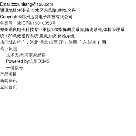
Email:zzxunliang@126.com
通讯地址:郑州市金水区东风路3财智名座
Copyright©郑州迅良电子科技有限公司
备案号：豫ICP备19016053号
郑州迅良电子科技专业承接120指挥调度系统,随访系统,体检管理系
统,120急救指挥系统,急救系统,体检系统
热门城市推广：
河北
湖北
山西
辽宁
陕西
广东
湖南
广西
营业执照
技术支持:河南索易客
Powered by
筑巢ECMS
一键拨号
产品项目
新闻资讯
返回首页