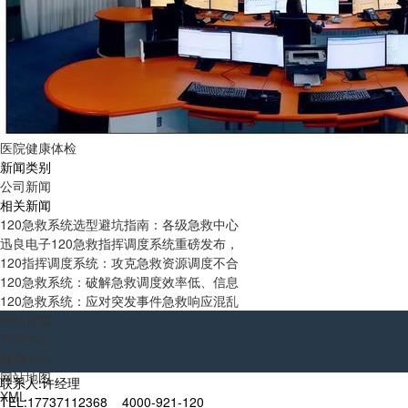
医院健康体检
新闻类别
公司新闻
相关新闻
120急救系统选型避坑指南：各级急救中心
迅良电子120急救指挥调度系统重磅发布，
120指挥调度系统：攻克急救资源调度不合
120急救系统：破解急救调度效率低、信息
120急救系统：应对突发事件急救响应混乱
网站首页
产品中心
新闻中心
网站地图
联系人:许经理
XML
TEL:17737112368 4000-921-120