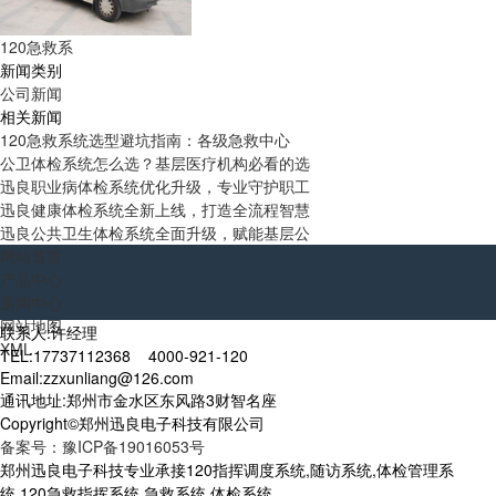
120急救系
新闻类别
公司新闻
相关新闻
120急救系统选型避坑指南：各级急救中心
公卫体检系统怎么选？基层医疗机构必看的选
迅良职业病体检系统优化升级，专业守护职工
迅良健康体检系统全新上线，打造全流程智慧
迅良公共卫生体检系统全面升级，赋能基层公
网站首页
产品中心
新闻中心
网站地图
联系人:许经理
XML
TEL:17737112368 4000-921-120
Email:zzxunliang@126.com
通讯地址:郑州市金水区东风路3财智名座
Copyright©郑州迅良电子科技有限公司
备案号：豫ICP备19016053号
郑州迅良电子科技专业承接120指挥调度系统,随访系统,体检管理系
统,120急救指挥系统,急救系统,体检系统