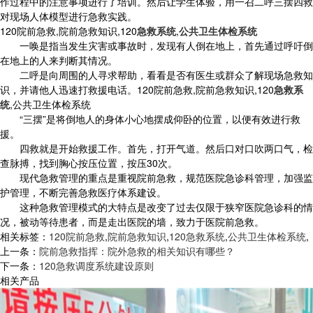
作过程中的注意事项进行了培训。然后让学生体验，用一召二呼三摆四救
对现场人体模型进行急救实践。
120院前急救,院前急救知识,120
急救系统
,
公共卫生体检系统
一唤是指当发生灾害或事故时，发现有人倒在地上，首先通过呼吁倒
在地上的人来判断其情况。
二呼是向周围的人寻求帮助，看看是否有医生或群众了解现场急救知
识，并请他人迅速打救援电话。120院前急救,院前急救知识,120
急救系
统
,公共卫生体检系统
“三摆”是将倒地人的身体小心地摆成仰卧的位置，以便有效进行救
援。
四救就是开始救援工作。首先，打开气道。然后口对口吹两口气，检
查脉搏，找到胸心按压位置，按压30次。
现代急救管理的重点是重视院前急救，规范医院急诊科管理，加强监
护管理，不断完善急救医疗体系建设。
这种急救管理模式的大特点是改变了过去仅限于狭窄医院急诊科的情
况，被动等待患者，而是走出医院的墙，致力于医院前急救。
相关标签：
120院前急救
,
院前急救知识
,
120急救系统
,
公共卫生体检系统
,
上一条：
院前急救指挥：院外急救的相关知识有哪些？
下一条：
120急救调度系统建设原则
相关产品