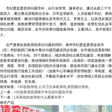
市纪委监委坚持问题导向，从行业管理、服务群众、廉洁从政三个方
面切入，重点整治漠视群众生命、日常监管缺失、人员设施不到位、救助
服务随意糊弄、解决问题推诿扯皮等形式主义、官僚主义，以及违反规定
胡乱收费，急救收费管理使用中贪污、挪用、滥发钱物、收受红包礼金等
突出问题。截至目前，全市共排查问题线索38条，立案28人，其中留置2
人。
在严肃查处急救系统突出问题的同时，泰州市纪委监委督促各市
（区）和职能部门将集中整治与规范建设同步实施，全市规划设置新增2
个急救站、5个分站、25个急救点，稳步推进站点规范化建设，有效缓解
急救资源紧张问题；推动海陵区和医药高新区（高港区）院前急救统一受
理、调度、管理，实现院前与院内无缝对接；督促相关部门健全完善《泰
州市院前医疗急救工作流程》《急救中心车辆使用管理制度》等制度，规
范运行管理，推动长效治理，不断提升服务水平，切实增强人民群众的获
得感、幸福感、安全感。
相关标签：
120急救系统
,
公共卫生体检系统
,
医院随访系统
,
上一条：
120急救系统调度中存在的问题及对策
下一条：
LIS系统的使用有什么重要作用？
相关产品