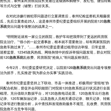
抢伤员，泰州某民营医院院长竟通过送烟酒和购物卡、发红包、微信转账
等方式与交警（辅警）打好关系。
在对此涉嫌行贿犯罪问题进行立案调查后，泰州纪检监察机关顺藤摸
瓜，先后立案查处25人，这是泰州市委纪委监委组织开展的院前120
急救
系统
突出问题专项整治的战果之一。
“明明附近就有一家公立的医院，救护车却把我带到了更远的民营医
院去治疗。”“很小的一起交通事故，根本就不需要救治，却有两家医院的
急救车跑过来了。”……泰州市纪委监委通过梳理信访举报、日常监督、
巡察监督、12345政风热线、网络舆情中的投诉举报问题发现，群众对院
前120
急救系统
乱收费、民营医院“抢病人”等问题反映强烈。
今年2月，市纪委监委研究决定，以院前
120急救系统
突出问题专项整
治为抓手，扎实推进“我为群众办实事”实践活动。
泰州市纪委监委坚持上下联动、市县一体推进，积极用好“室组地”协
同配合机制，督促并会同职能部门对院前120急救系统运行状况进行全面
梳理。充分借助大数据平台，对120急救电话处置、120急救车出行急救
记录、120车辆加油记录，以及急救人员相关通话记录、聊天记录、转账
记录等进行数据分析，从中查找和发现救助服务不规范、乱收费、民营医
院急救不当竞争等问题。