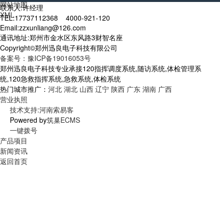
网站地图
联系人:许经理
XML
TEL:17737112368 4000-921-120
Email:zzxunliang@126.com
通讯地址:郑州市金水区东风路3财智名座
Copyright©郑州迅良电子科技有限公司
备案号：豫ICP备19016053号
郑州迅良电子科技专业承接120指挥调度系统,随访系统,体检管理系
统,120急救指挥系统,急救系统,体检系统
热门城市推广：
河北
湖北
山西
辽宁
陕西
广东
湖南
广西
营业执照
技术支持:河南索易客
Powered by
筑巢ECMS
一键拨号
产品项目
新闻资讯
返回首页