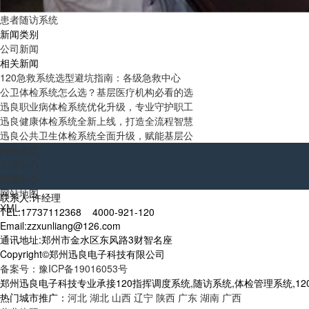
患者随访系统
新闻类别
公司新闻
相关新闻
120急救系统选型避坑指南：各级急救中心
公卫体检系统怎么选？基层医疗机构必看的选
迅良职业病体检系统优化升级，专业守护职工
迅良健康体检系统全新上线，打造全流程智慧
迅良公共卫生体检系统全面升级，赋能基层公
网站首页
产品中心
新闻中心
网站地图
联系人:许经理
XML
TEL:17737112368 4000-921-120
Email:zzxunliang@126.com
通讯地址:郑州市金水区东风路3财智名座
Copyright©郑州迅良电子科技有限公司
备案号：豫ICP备19016053号
郑州迅良电子科技专业承接120指挥调度系统,随访系统,体检管理系统,12
热门城市推广：
河北
湖北
山西
辽宁
陕西
广东
湖南
广西