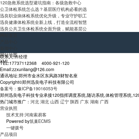
120急救系统选型避坑指南：各级急救中心
公卫体检系统怎么选？基层医疗机构必看的选
迅良职业病体检系统优化升级，专业守护职工
迅良健康体检系统全新上线，打造全流程智慧
迅良公共卫生体检系统全面升级，赋能基层公
网站首页
产品中心
新闻中心
网站地图
联系人:许经理
XML
TEL:17737112368 4000-921-120
Email:zzxunliang@126.com
通讯地址:郑州市金水区东风路3财智名座
Copyright©郑州迅良电子科技有限公司
备案号：豫ICP备19016053号
郑州迅良电子科技专业承接120指挥调度系统,随访系统,体检管理系统,12
热门城市推广：
河北
湖北
山西
辽宁
陕西
广东
湖南
广西
营业执照
技术支持:河南索易客
Powered by
筑巢ECMS
一键拨号
产品项目