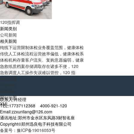
120指挥调
新闻类别
公司新闻
相关新闻
纯线下运营限制体检业务覆盖范围，健康体检
传统人工体检流程运营效率偏低，健康体检系
体检机构存量客户流失、复购意愿偏弱，健康
急救纸质档案存储调取存在诸多不便，120
急救调度人工操作失误难以管控，120 指
网站首页
产品中心
新闻中心
网站地图
联系人:许经理
XML
TEL:17737112368 4000-921-120
Email:zzxunliang@126.com
通讯地址:郑州市金水区东风路3财智名座
Copyright©郑州迅良电子科技有限公司
备案号：豫ICP备19016053号