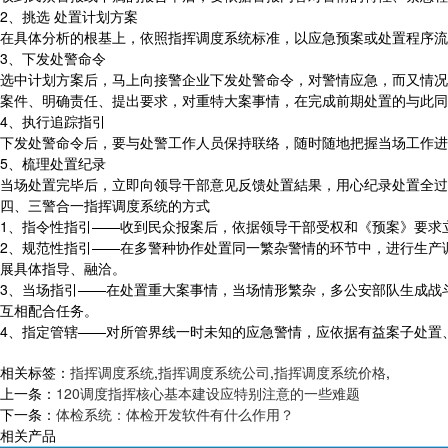
2、挑选 处置计划方案
在具体分析的根基上，依照指挥调度系统标准，以应急预案或处置程序流
3、下发处警命令
选中计划方案后，马上向接警企业下发处警命令，对警情应急，而又情况
案件、明确责任、提出要求，对重特大案事情，在完成前期处置的与此同
4、执行追踪指引
下发处警命令后，要与处警工作人员保持联络，随时随地把握当场工作进
5、梳理处置纪录
当场处置完毕后，立即向领导干部意见反馈处置結果，用心纪录处置全过
四、三警合一指挥调度系统的方式
1、指令性指引——收到民众报案后，依据领导干部受权和《预案》要求
2、规范性指引——在多警种协作处置同一繁杂警情的环节中，进行生产
展具体指导、融洽。
3、当场指引——在处置重大案事情，当场情形繁杂，多公安部队生成战
互相配合任务。
4、指定管辖——对所管界线一时未知的应急警情，应依据有益案子处置
相关标签：
指挥调度系统
,
指挥调度系统公司
,
指挥调度系统价格
,
上一条：
120调度指挥核心基本建设应特别注意的一些难题
下一条：
体检系统：体检开发软件有什么作用？
相关产品