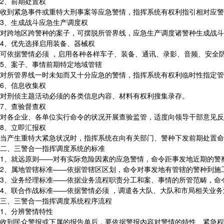
2、前期处置权
收到紧急事件或重特大刑事案等应急警情，指挥系统有权利指引相对应警
3、生成战斗应急生产调度权
对跨地区跨警种的案子，可摆脱所管界线，应急生产调度诸警种生成战斗
4、优先选择启用装备、器械权
可依据警情必须 ，启用各种各样车子、装备、通讯、录影、音频、安全
5、案子、事情前期特定地域管辖
对所管界线一时未知而又十分应急的警情，指挥系统有权利临时性指定管
6、信息收集权
对刑侦主题活动必须的各类信息内容、材料有权利搜集录存。
7、查验督查权
对各企业、各单位实行命令的状况开展查验监管，适度向领导干部意见反
8、立即汇报权
当产生重特大紧急状况时，指挥系统在向有关部门、警种下发前期处置命
二、三警合一指挥调度系统的标准
1、就远原则——对有实际危险因素的应急警情，命令距事发地近期的警
2、属地管辖标准——依据管辖区区划，命令对事发地有管辖的警种到施
3、业务经理标准——依据业务流程职责分工和案、事情的所管范畴，命
4、联合作战标准——依据警情必须 ，调遣各大队、大队和市局相关业
三、三警合一指挥调度系统程序流程
1、分辨警情特性
收到民众警报或下属的报告单后，要依据警报內容对警情的特性、紧急程