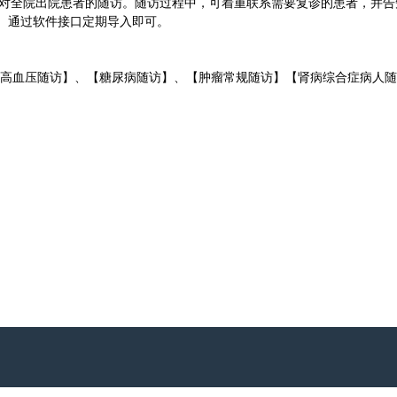
对全院出院患者的随访。随访过程中，可着重联系需要复诊的患者，并告
。通过软件接口定期导入即可。
血压随访】、【糖尿病随访】、【肿瘤常规随访】【肾病综合症病人随