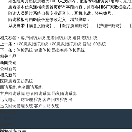
如医院每月出院患者为1000人次以内，配备专职随访员1名即可完成
患者基本信息涵括病案首页所有字段内容，兼容各HIS厂家数据格式
随访人员通过系统自带专业语音卡，耳机电话，轻松拨号。
随访模板可由医院任意修改定义，增加删除：
系统自带【满意度随访】、【医疗质量随访】、【护理部随访】、【高
相关标签：
客户回访系统
,
患者回访系统
,
迅良随访系统
,
上一条：
120急救指挥系统 120急救指挥系统 智能120系统
下一条：
体检系统 健康体检 迅良智能体检系统
相关产品
新闻类别
公司新闻
相关新闻
医院患者回访系统
回访系统 患者回访系统
客户回访系统 患者回访系统 迅良随访系统
迅良电话回访管理系统 客户回访系统 出
迅良回访管理系统 客户回访系统
网站首页
产品中心
新闻中心
网站地图