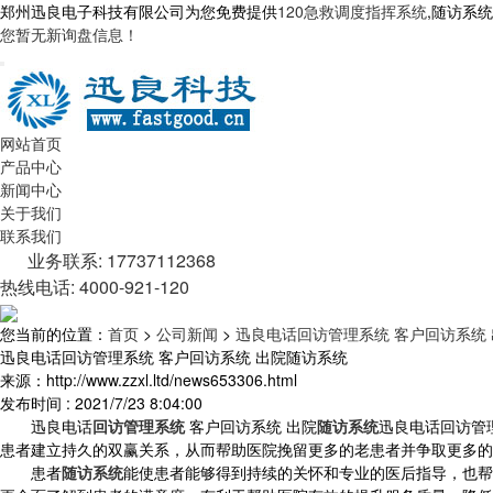
郑州迅良电子科技有限公司为您免费提供
120急救调度指挥系统
,随访系
您暂无新询盘信息！
网站首页
产品中心
新闻中心
关于我们
联系我们
业务联系: 17737112368
热线电话: 4000-921-120
您当前的位置：
首页
>
公司新闻
>
迅良电话回访管理系统 客户回访系统
迅良电话回访管理系统 客户回访系统 出院随访系统
来源：http://www.zzxl.ltd/news653306.html
发布时间 : 2021/7/23 8:04:00
迅良电话
回访管理系统
客户回访系统 出院
随访系统
迅良电话回访管
患者建立持久的双赢关系，从而帮助医院挽留更多的老患者并争取更多的
患者
随访系统
能使患者能够得到持续的关怀和专业的医后指导，也帮