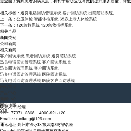
更全面了解到患者的满意度，有利于帮助医院有效的提升服务质量，降低
相关标签：
迅良电话回访管理系统
,
客户回访系统
,
出院随访系统
,
上一条：
公卫体检 智能体检系统 65岁上老人体检系统
下一条：
120急救系统 120急救指挥系统
相关产品
新闻类别
公司新闻
相关新闻
客户回访系统 患者回访系统 迅良随访系统
迅良电话回访管理系统 客户回访系统 出
迅良回访管理系统 客户回访系统
迅良电话回访管理系统 医院回访系统
迅良电话回访管理系统 医院客户回访系统
网站首页
产品中心
新闻中心
网站地图
联系人:许经理
XML
TEL:17737112368 4000-921-120
Email:zzxunliang@126.com
通讯地址:郑州市金水区东风路3财智名座
Copyright©郑州迅良电子科技有限公司