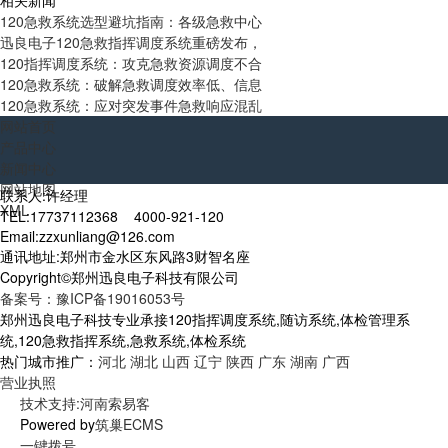
相关新闻
120急救系统选型避坑指南：各级急救中心
迅良电子120急救指挥调度系统重磅发布，
120指挥调度系统：攻克急救资源调度不合
120急救系统：破解急救调度效率低、信息
120急救系统：应对突发事件急救响应混乱
网站首页
产品中心
新闻中心
网站地图
联系人:许经理
XML
TEL:17737112368 4000-921-120
Email:zzxunliang@126.com
通讯地址:郑州市金水区东风路3财智名座
Copyright©郑州迅良电子科技有限公司
备案号：豫ICP备19016053号
郑州迅良电子科技专业承接120指挥调度系统,随访系统,体检管理系
统,120急救指挥系统,急救系统,体检系统
热门城市推广：
河北
湖北
山西
辽宁
陕西
广东
湖南
广西
营业执照
技术支持:河南索易客
Powered by
筑巢ECMS
一键拨号