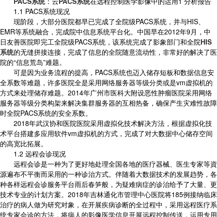
PACS系统
：云
PACS系统
在远程控制医学影像中的运用1 分析报告
1.1 PACS系统现况
现阶段，大部分医院都早已完成了全院级PACS系统，并与HIS、
EMR等系统融合，完成院中信息系统平台化。中国早在2012年9月，中
日友善医院即完工全院级PACS系统，该系统完成了影象部门和全院
HIS
系统
的无缝拼接连接，完成了信息的全院随意流动性，非常好的解决了医
院的“信息荒岛”难题。
可是因为业务流程的提高，PACS系统也迈入储存短板和数据信息安
全系数等难题，许多医院全是采用网络服务器等级分类或是vm虚拟机的
方式来处理储存难题。2014年广州市医科大附设恶性肿瘤医院采用网络
服务器等级分类构架来解决集群服务器的互相热备，确保产生灾难性故障
时全院PACS系统的安全系数。
2018年武汉协和医院医院采用虚拟化技术解决方法，根据虚拟化技
术平台搭建多应用软件vm虚拟机的方式，完成了对大数据中心储存空间
的高宽比拓展。
1.2 远程会诊现况
远程会诊是一种为了更好地处理全国各地的医疗器械、医生专家等資
源遍布不平衡而采用的一种诊治方式。伴随着大数据技术的发展趋势，各
种各样远程会诊服务平台雨后春笋般，为疑难病症的诊治给予了大量、更
技术专业的计划方案。2018年吉林通化市管理中心医院将185例接纳临床
治疗的病人做为研究对象，在开展疾病诊断的全过程中，采用远程医疗系
统专家会诊的方法，将病人的影像医学信息开展远程控制传送，运用专用