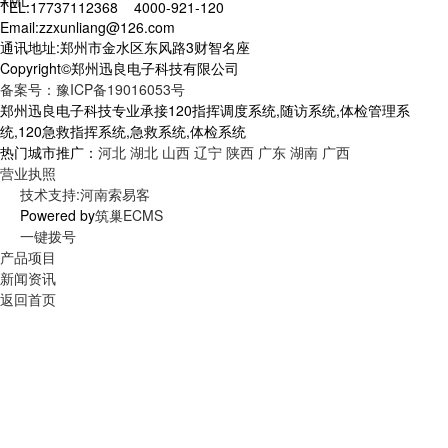
XML
TEL:17737112368 4000-921-120
Email:zzxunliang@126.com
通讯地址:郑州市金水区东风路3财智名座
Copyright©郑州迅良电子科技有限公司
备案号：豫ICP备19016053号
郑州迅良电子科技专业承接120指挥调度系统,随访系统,体检管理系
统,120急救指挥系统,急救系统,体检系统
热门城市推广：
河北
湖北
山西
辽宁
陕西
广东
湖南
广西
营业执照
技术支持:河南索易客
Powered by
筑巢ECMS
一键拨号
产品项目
新闻资讯
返回首页