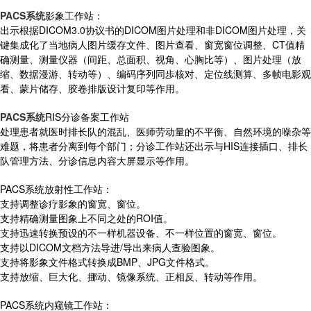
PACS系统
影象工作站：
出示根据DICOM3.0协议书的DICOM图片处理和非DICOM图片处理，关
键集成化了当地病人图片缓存文件、图片查看、窗宽窗位调整、CT值精
确测量、测量仪器（间距、总面积、视角、心胸比等）、图片处理（放
缩、数据漫游、转动等）、编码序列同歩核对、定位线测算、多帧电影观
看、蒙片储存、胶卷排版设计复印等作用。
PACS系统
RIS分诊备案工作站
处理患者就医时排长队的混乱、医师劳动量的不平衡、自然环境的噪杂等
难题，将患者分离到每个部门；分诊工作站还出示与HIS连接插口、排长
队管理方法、分诊信息内容大屏显示等作用。
PACS系统放射性工作站：
支持调整诊疗影象的窗宽、窗位。
支持精确测量图象上不同之处的ROI值。
支持迅速转换预设的不一样机器设备、不一样位置的窗宽、窗位。
支持以DICOM文档方法导进/导出来病人查验图象。
支持将影象文件格式转换成BMP、JPG文件格式。
支持放缩、巨大化、挪动、镜像系统、正相反、转动等作用。
PACS系统内窥镜工作站：