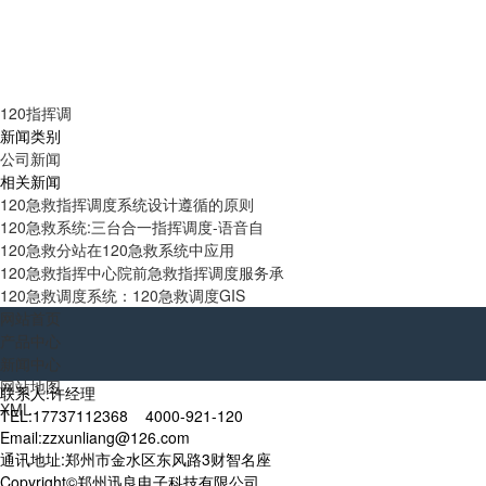
120指挥调
新闻类别
公司新闻
相关新闻
120急救指挥调度系统设计遵循的原则
120急救系统:三台合一指挥调度-语音自
120急救分站在120急救系统中应用
120急救指挥中心院前急救指挥调度服务承
120急救调度系统：120急救调度GIS
网站首页
产品中心
新闻中心
网站地图
联系人:许经理
XML
TEL:17737112368 4000-921-120
Email:zzxunliang@126.com
通讯地址:郑州市金水区东风路3财智名座
Copyright©郑州迅良电子科技有限公司