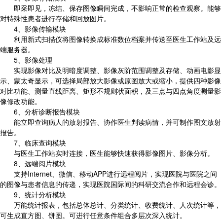
即采即见，冻结、保存图像瞬间完成，不影响正常的检查观察。能够
对特殊性患者进行存储和回放图片。
4、影像传输模块
利用新式扫描仪将图像转换成标准数位档案并传送至医生工作站及远
端服务器。
5、影像处理
实现影像对比及明暗度调整、影像灰阶范围调整及存储、动画电影显
示、蒙太奇显示，可选择局部放大影像或原图放大或缩小，提供四种影像
对比功能、测量直线距离、矩形不规则状面积，及三点与四点角度测量影
像修改功能。
6、分析诊断报告模块
能立即查询病人的放射报告、协作医生判读病情，并可制作图文放射
报告。
7、临床查询模块
与医生工作站实时连接，医生能够快速获得影像图片、影像分析。
8、远端阅片模块
支持Internet、微信、移动APP进行远程阅片，实现医院与医院之间
的图像与患者信息的传递，实现医院国际间的科研交流合作和远程会诊。
9、统计分析模块
万能统计报表，包括总体总计、分类统计、收费统计、人次统计等，
可生成直方图、饼图。可进行任意条件组合多层次深入统计。