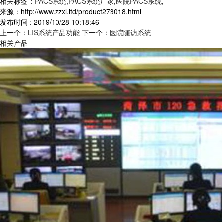
相关标签：
PACS系统
,
PACS系统厂家
,
医院PACS系统
,
来源：http://www.zzxl.ltd/product273018.html
发布时间 : 2019/10/28 10:18:46
上一个：
LIS系统产品功能
下一个：
医院随访系统
相关产品