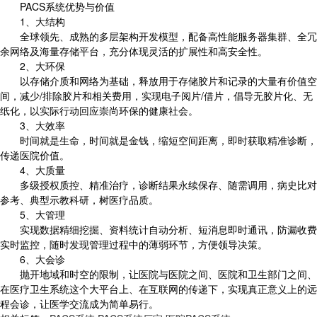
PACS系统优势与价值
1、大结构
全球领先、成熟的多层架构开发模型，配备高性能服务器集群、全冗
余网络及海量存储平台，充分体现灵活的扩展性和高安全性。
2、大环保
以存储介质和网络为基础，释放用于存储胶片和记录的大量有价值空
间，减少/排除胶片和相关费用，实现电子阅片/借片，倡导无胶片化、无
纸化，以实际行动回应崇尚环保的健康社会。
3、大效率
时间就是生命，时间就是金钱，缩短空间距离，即时获取精准诊断，
传递医院价值。
4、大质量
多级授权质控、精准治疗，诊断结果永续保存、随需调用，病史比对
参考、典型示教科研，树医疗品质。
5、大管理
实现数据精细挖掘、资料统计自动分析、短消息即时通讯，防漏收费
实时监控，随时发现管理过程中的薄弱环节，方便领导决策。
6、大会诊
抛开地域和时空的限制，让医院与医院之间、医院和卫生部门之间、
在医疗卫生系统这个大平台上、在互联网的传递下，实现真正意义上的远
程会诊，让医学交流成为简单易行。