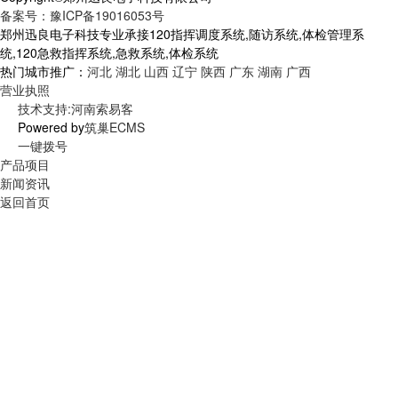
备案号：豫ICP备19016053号
郑州迅良电子科技专业承接120指挥调度系统,随访系统,体检管理系
统,120急救指挥系统,急救系统,体检系统
热门城市推广：
河北
湖北
山西
辽宁
陕西
广东
湖南
广西
营业执照
技术支持:河南索易客
Powered by
筑巢ECMS
一键拨号
产品项目
新闻资讯
返回首页