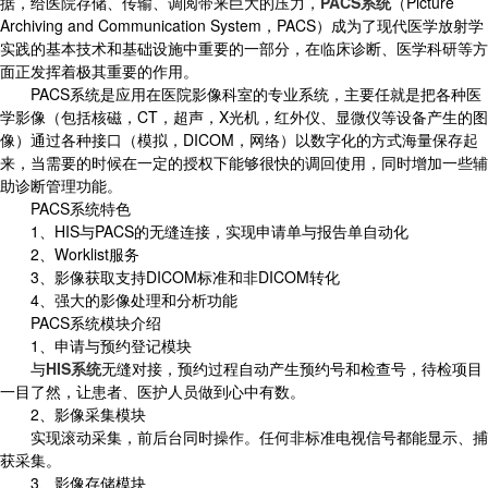
据，给医院存储、传输、调阅带来巨大的压力，
PACS系统
（Picture
Archiving and Communication System，PACS）成为了现代医学放射学
实践的基本技术和基础设施中重要的一部分，在临床诊断、医学科研等方
面正发挥着极其重要的作用。
PACS系统是应用在医院影像科室的专业系统，主要任就是把各种医
学影像（包括核磁，CT，超声，X光机，红外仪、显微仪等设备产生的图
像）通过各种接口（模拟，DICOM，网络）以数字化的方式海量保存起
来，当需要的时候在一定的授权下能够很快的调回使用，同时增加一些辅
助诊断管理功能。
PACS系统特色
1、HIS与PACS的无缝连接，实现申请单与报告单自动化
2、Worklist服务
3、影像获取支持DICOM标准和非DICOM转化
4、强大的影像处理和分析功能
PACS系统模块介绍
1、申请与预约登记模块
与
HIS系统
无缝对接，预约过程自动产生预约号和检查号，待检项目
一目了然，让患者、医护人员做到心中有数。
2、影像采集模块
实现滚动采集，前后台同时操作。任何非标准电视信号都能显示、捕
获采集。
3、影像存储模块