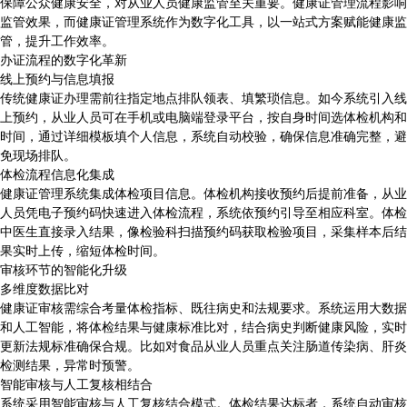
保障公众健康安全，对从业人员健康监管至关重要。健康证管理流程影响
监管效果，而健康证管理系统作为数字化工具，以一站式方案赋能健康监
管，提升工作效率。
办证流程的数字化革新
线上预约与信息填报
传统健康证办理需前往指定地点排队领表、填繁琐信息。如今系统引入线
上预约，从业人员可在手机或电脑端登录平台，按自身时间选体检机构和
时间，通过详细模板填个人信息，系统自动校验，确保信息准确完整，避
免现场排队。
体检流程信息化集成
健康证管理系统集成体检项目信息。体检机构接收预约后提前准备，从业
人员凭电子预约码快速进入体检流程，系统依预约引导至相应科室。体检
中医生直接录入结果，像检验科扫描预约码获取检验项目，采集样本后结
果实时上传，缩短体检时间。
审核环节的智能化升级
多维度数据比对
健康证审核需综合考量体检指标、既往病史和法规要求。系统运用大数据
和人工智能，将体检结果与健康标准比对，结合病史判断健康风险，实时
更新法规标准确保合规。比如对食品从业人员重点关注肠道传染病、肝炎
检测结果，异常时预警。
智能审核与人工复核相结合
系统采用智能审核与人工复核结合模式。体检结果达标者，系统自动审核