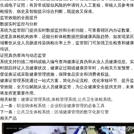
生成电子证照；有异常或疑似风险的申请转入人工复核，审核人员参考体
检报告、病史及智能提示综合判断，既提效又保准。
监管效能的全面提升
数据实时监控与分析
系统为监管部门提供实时数据监控和分析功能，可查看辖区内办证数量、
进度及体检机构效率，还能分析体检数据挖掘健康风险趋势。如发现某区
域餐饮从业人员肠道传染病检出率上升，监管部门可加强卫生检查和健康
培训。
证照真伪查询与动态监管
系统支持扫描二维码或输入编号查询健康证真伪和从业人员健康信息。实
时跟踪持证人员健康状况，健康证过期或健康异常时，向相关方发预警，
督促换证或采取健康管理措施，保障食品安全和消费者权益。
健康证管理系统通过一站式方案，简化办证流程、优化审核环节、提升监
管效能，全方位赋能从业人员健康监管，为公众健康安全提供支持，未来
将发挥更重要作用。
相关标签：
健康证管理系统
,
体检管理系统
,
公共卫生体检系统
,
上一条：
职业病体检系统：企业职业健康管理的必备工具
下一条：
公共卫生体检系统：区域健康管理的数字化新引擎
相关产品