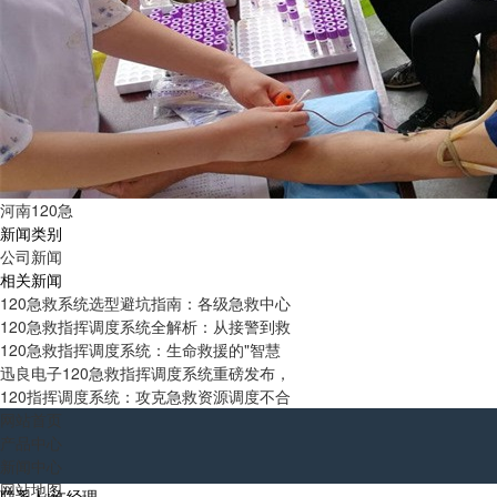
河南120急
新闻类别
公司新闻
相关新闻
120急救系统选型避坑指南：各级急救中心
120急救指挥调度系统全解析：从接警到救
120急救指挥调度系统：生命救援的"智慧
迅良电子120急救指挥调度系统重磅发布，
120指挥调度系统：攻克急救资源调度不合
网站首页
产品中心
新闻中心
网站地图
联系人:许经理