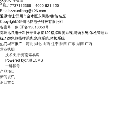
XML
TEL:17737112368 4000-921-120
Email:zzxunliang@126.com
通讯地址:郑州市金水区东风路3财智名座
Copyright©郑州迅良电子科技有限公司
备案号：豫ICP备19016053号
郑州迅良电子科技专业承接120指挥调度系统,随访系统,体检管理系
统,120急救指挥系统,急救系统,体检系统
热门城市推广：
河北
湖北
山西
辽宁
陕西
广东
湖南
广西
营业执照
技术支持:河南索易客
Powered by
筑巢ECMS
一键拨号
产品项目
新闻资讯
返回首页