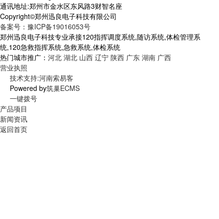
通讯地址:郑州市金水区东风路3财智名座
Copyright©郑州迅良电子科技有限公司
备案号：豫ICP备19016053号
郑州迅良电子科技专业承接120指挥调度系统,随访系统,体检管理系
统,120急救指挥系统,急救系统,体检系统
热门城市推广：
河北
湖北
山西
辽宁
陕西
广东
湖南
广西
营业执照
技术支持:河南索易客
Powered by
筑巢ECMS
一键拨号
产品项目
新闻资讯
返回首页