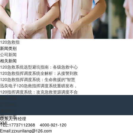
120急救指
新闻类别
公司新闻
相关新闻
120急救系统选型避坑指南：各级急救中心
120急救指挥调度系统全解析：从接警到救
120急救指挥调度系统：生命救援的"智慧
迅良电子120急救指挥调度系统重磅发布，
120指挥调度系统：攻克急救资源调度不合
网站首页
产品中心
新闻中心
网站地图
联系人:许经理
XML
TEL:17737112368 4000-921-120
Email:zzxunliang@126.com