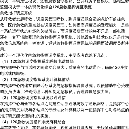
模块、车辆定位模块、远程急救会诊模块、公共服务平台模块、远程生命
监测模块于一体的现代化综合
120急救指挥调度系统
急救指挥调度系统
从呼救者发起呼救，调度员受理呼救，到调度员派合适的救护车前往急
救，医疗急救的重点就在调度员受理，如何提高调度员的受理能力，是整
个系统运行状态好坏的关键所在，而调度员所面对的将不只是一部电话，
还有一套可辅助受理的急救指挥调度系统，其他设备和技术仅仅只是作为
急救信息系统的一种资源，通过急救指挥调度系统的调用而被调度员所使
用。
建设一个现代化的急救指挥调度系统，主要应考虑以下几点：
（1）120急救调度指挥系统呼救电话舒畅
在指挥中心与市话网之间建立容量大，质量高的电话通路，确保120呼救
电话线路顺畅。
（2）120急救调度指挥系统计算机辅助
在指挥中心内建立有限话务系统与急救指挥调度系统，以便辅助中心受理
调度员快速、准确受理，科学制定急救员，合理调度急救力量。
（3）120急救调度指挥系统联通通信
在指挥中心与全市各站点之间建立话务通讯与数字通讯网络，是指挥中心
的指挥调度系统与各站点的专线话及计算机联网一使指挥中心对各站点的
指挥调度能快速顺利的实施。
（4）120急救调度指挥系统有机结合
与车载定位系统、车载导航系统、视频监控对讲系统、无线通信与调度系