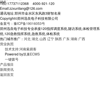
XML
TEL:17737112368 4000-921-120
Email:zzxunliang@126.com
通讯地址:郑州市金水区东风路3财智名座
Copyright©郑州迅良电子科技有限公司
备案号：豫ICP备19016053号
郑州迅良电子科技专业承接120指挥调度系统,随访系统,体检管理系
统,120急救指挥系统,急救系统,体检系统
热门城市推广：
河北
湖北
山西
辽宁
陕西
广东
湖南
广西
营业执照
技术支持:河南索易客
Powered by
筑巢ECMS
一键拨号
产品项目
新闻资讯
返回首页