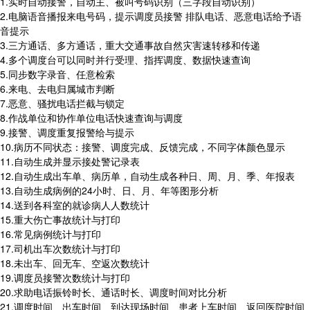
1.实时自动接警，自动主、被叫号码识别（三字段自动识别）
2.电脑语音播报来电号码，提示调度员接警 排队电话、恶意电话给予语
音提示
3.三方通话、多方通话，重大交通事故自然灾害速转移和传递
4.多个调度台可以同时并行受理、指挥调度、数据快速查询
5.同步数字录音、任意检索
6.来电、去电归属城市判断
7.恶意、骚扰电话拦截与锁定
8.作战单位和协作单位电话快速查询与调度
9.接警、调度重复报警给与提示
10.病历不同状态：接警、调度完成、反馈完成，不同字体颜色显示
11.自动生成并显示接处警记录表
12.自动生成出车单、病历单，自动生成各种日、周、月、季、年报表
13.自动生成病例的24小时、日、月、年等图形分析
14.送到各科室的就诊病人人数统计
15.重大伤亡事故统计与打印
16.常见病例统计与打印
17.司机出车次数统计与打印
18.未出车、回无车、空返次数统计
19.调度员接警次数统计与打印
20.求助电话振铃时长、通话时长、调度时间对比分析
21.调度时间、出车时间、到达现场时间、患者上车时间、返回医院时间