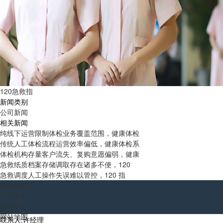
120急救指
新闻类别
公司新闻
相关新闻
纯线下运营限制体检业务覆盖范围，健康体检
传统人工体检流程运营效率偏低，健康体检系
体检机构存量客户流失、复购意愿偏弱，健康
急救纸质档案存储调取存在诸多不便，120
急救调度人工操作失误难以管控，120 指
网站首页
产品中心
新闻中心
网站地图
联系人:许经理