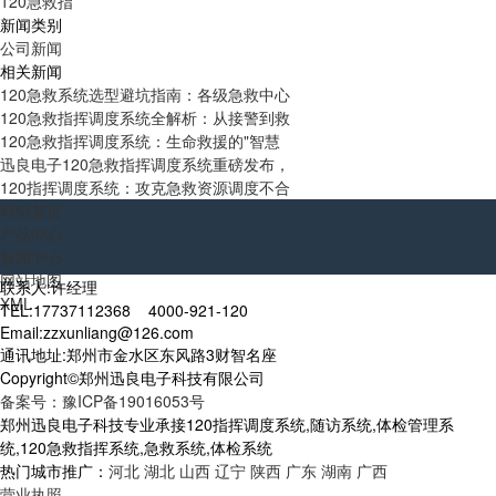
120急救指
新闻类别
公司新闻
相关新闻
120急救系统选型避坑指南：各级急救中心
120急救指挥调度系统全解析：从接警到救
120急救指挥调度系统：生命救援的"智慧
迅良电子120急救指挥调度系统重磅发布，
120指挥调度系统：攻克急救资源调度不合
网站首页
产品中心
新闻中心
网站地图
联系人:许经理
XML
TEL:17737112368 4000-921-120
Email:zzxunliang@126.com
通讯地址:郑州市金水区东风路3财智名座
Copyright©郑州迅良电子科技有限公司
备案号：豫ICP备19016053号
郑州迅良电子科技专业承接120指挥调度系统,随访系统,体检管理系
统,120急救指挥系统,急救系统,体检系统
热门城市推广：
河北
湖北
山西
辽宁
陕西
广东
湖南
广西
营业执照