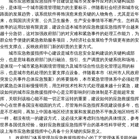
城市应急救援应急指挥平台建设是城市突发事件应对的关键构成部
分，是体现一个城市困境管理能力的主要标示，伴随着社会经济和城市化
路面的发展趋势，该系统软件将饰演愈来愈关键的人物角色，尤其是近年
来，在我国洪涝灾害、公共卫生服务、生产安全事情等不断产生。怎样高
效率的运用比较有限資源，建设合适本城市的应急救援应急指挥平台越来
越十分急切，这对加强政府部门的对灾难和紧急事件的处理工作能力，为
群众给予便捷的紧急救助服务项目，为经济社会发展给予升级更有效的安
全性支撑点，反映政府部门新的职责的主要方式。
城市应急救援指挥中心建设是城市信息安全架构建设的关键构成部
分，也是意味着政府部门执行融洽、指引、生产调度的关键系统和场地，
是体现一个城市紧急和困境管理能力及城市综合性信息化管理运用的标
示，也是城市危机处理的主要支撑点设备。伴随着本市《杭州市人民政府
突发公共事件总体应急预案》的将要颁布，本市紧急管理体系中必须处理
的紧急总体目标慢慢明亮，用怎样技术性和方式处理越来越十分紧急，建
设如何的城市应急救援指挥中心是立即影响到行政体制是不是能超常发
挥，关联到该核心能不能一切正常运转的重要，建设如何的应急救援指挥
中心在世界各国沒有稳固的方式，尽管海外应急指挥系统建设很多年，也
是不尽相同，再加上中国各地区经济发展和发展趋势不平衡及地区特性不
一样，都没有统一的建设方式，这必须大家考虑到当地的具体情况，参考
世界各国优良经验，做好应急救援应急指挥平台的基本性科学研究，对建
设上海市应急救援指挥中心具备十分关键的实际意义。
1、政府部门体系管理与应急救援指挥中心的工艺管理体系关联的融