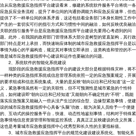
洽从应急救援应急指挥平台建设看来，修建的系统软件服务平台将统一各
应急反应业务流程，提升了单位间的沟通协调能力和应急反应速率，但也
提供了不一样单位间的体系矛盾，这还包括着业务部门本身长期性工作中
产生的一套切实可行的指引方式和习惯性中间的融洽，如何反映优良融洽
关联的指引服务平台是应急救援应急指挥平台建设先要用心考虑到的问
题。此外，在我国的政府部门管理体系大部分是树型的竖直架构，其行政
部门特点是对上承担，而快速响应体制的城市应急救援应急指挥平台是以
事情为核心的平扁构造，规定其对事情立即承担，这类构造和管控的不一
致是城市应急救援指挥中心建设和运作也要融洽的问题。
2、系统软件的智能化系统建设
现阶段的应急救援应急指挥平台的建设大部分是根据特殊灾种，将不
一样种类的应急指挥系统或信息管理系统依照一定的应急预案规定，开展
的要求组成和信息系统集成。大量的是反映“朝向以往和已经知道”这一定
义，紧急事情虽然有一定的关联性，但不可预测性是城市紧急的个性特
点，如何建设即“朝向以往和已经知道”又能朝向不确定性的“不明”，既能
落实应急预案又能融入一些从没产生过的综合型、边缘型紧急事情，使建
设的城市应急救援指挥中心具备“头脑”功效，能为决策人员给予一个便捷
的、互动式的操控服务平台，快速、动态性地鉴别事情，结构对于特殊紧
急事情地信息资源管理和智能监控系统，真真正正反映建设的含义所属，
这也是考量城市应急救援指挥中心优秀型和长久性的主要指标值。
3、城市应急救援应急指挥平台的规范化建设建设系统化、智能化系