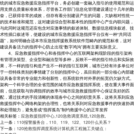
统的城市应急救援应急指挥平台，务必创建一套融入指引的使用规范和运
用支撑点质量标准体系，尽管各工作部门信息化管理建设通过十几年的勤
奋，已获得非常的成效，但存有着分别建设产生的问题，欠缺相对性统一
的技术标准和规范，这对建设综合型和基本性的指挥中心产生内联问题，
与此同时这规范还应包含对应激事情的叙述体制、数据信息模块叙述、技
术性插口叙述等，使建设的城市应急救援应急指挥平台仅有一种“共同话
题”，如何明确合适本市应急指挥援救系统软件范畴内的规范标准，这对
建设具备活力的指挥中心防止出现“数字鸿沟”拥有主要实际意义。
4、应急救援指挥中心和各指挥中心的互联网架构现阶段的指引架构
有管理决策型、企业型和融洽型等多种，反映不一样的指引特点和实际效
果，不一样的指引构造产生不一样的指引互联网，城市已经有许多单位对
于一些特殊类别的事情建了分别的指挥中心，虽目前的一部分核心內部建
设具备非常的专业能力和创新性，但系统软件对外界的拓宽仍欠缺方式。
架构一个科学合理的全省范围的城市应急救援指挥系统，使在重大事件面
前，信息获取与协调指挥的效率与城市应急救援指挥中心保证良好的匹
配，通过技术的手段清晰的体现各中心之间的职责关系，这将关系到应急
救援指挥中心网络构架的合理性，也将关系到对应急救援事件的快速协调
和处理能力，避免形成“指挥孤岛”制约救援中心的正常发挥
相关标签：
应急救援指挥中心
,
120急救调度系统
,
120急救
,
上一条：
110报警服务台，110、119、122、120什么关系？
下一条：
120抢救指挥调度系统计算机房工程施工关键点：