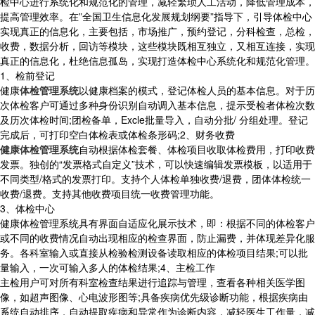
检中心进行系统化和规范化的管理，减轻繁琐人工活动，降低管理成本，
提高管理效率。在”全国卫生信息化发展规划纲要”指导下，引导体检中心
实现真正的信息化，主要包括，市场推广，预约登记，分科检查，总检，
收费，数据分析，回访等模块，这些模块既相互独立，又相互连接，实现
真正的信息化，杜绝信息孤岛，实现打造体检中心系统化和规范化管理。
1、检前登记
健康
体检管理系统
以健康档案的模式，登记体检人员的基本信息。对于历
次体检客户可通过多种身份识别自动调入基本信息，提示受检者体检次数
及历次体检时间;团检备单，Excle批量导入，自动分批/ 分组处理。登记
完成后，可打印空白体检表或体检条形码;2、财务收费
健康体检管理系统
自动根据体检套餐、体检项目收取体检费用，打印收费
发票。独创的“发票格式自定义”技术，可以快速编辑发票模板，以适用于
不同类型/格式的发票打印。支持个人体检单独收费/退费，团体体检统一
收费/退费。支持其他收费项目统一收费管理功能。
3、体检中心
健康体检管理系统具有界面自适应化展示技术，即：根据不同的体检客户
或不同的收费情况自动出现相应的检查界面，防止漏费，并体现差异化服
务。各科室输入或直接从检验检测设备读取相应的体检项目结果;可以批
量输入，一次可输入多人的体检结果;4、主检工作
主检用户可对所有科室检查结果进行追踪与管理，查看各种相关医学图
像，如超声图像、心电波形图等;具备疾病优先级诊断功能，根据疾病由
系统自动排序，自动提取疾病和异常作为诊断内容，减轻医生工作量，减