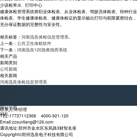
少误检率;6、打印中心
健康体检管理系统将职业体检表、从业体检表、驾驶员体检表、特种行业
体检表、学生健康体检表、健康体检证的显示输出打印与权限紧密结合，
充分保证数据的完整性与安全性。
相关标签：
河南迅良体检信息管理系
,
上一条：
公共卫生体检软件
下一条：
河南迅良120急救指挥系统
相关产品
新闻类别
公司新闻
相关新闻
河南迅良体检信息管理系
网站首页
产品中心
新闻中心
网站地图
联系人:许经理
XML
TEL:17737112368 4000-921-120
Email:zzxunliang@126.com
通讯地址:郑州市金水区东风路3财智名座
Copyright©郑州迅良电子科技有限公司