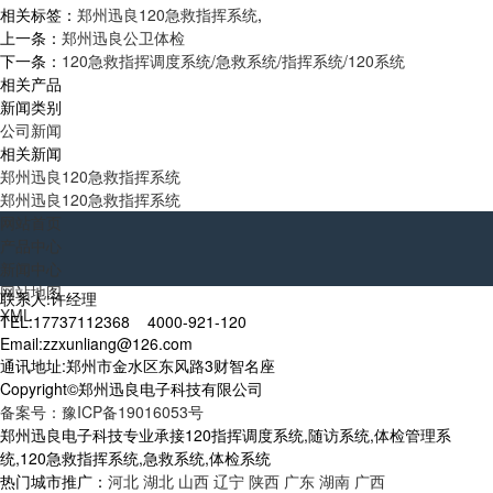
相关标签：
郑州迅良120急救指挥系统
,
上一条：
郑州迅良公卫体检
下一条：
120急救指挥调度系统/急救系统/指挥系统/120系统
相关产品
新闻类别
公司新闻
相关新闻
郑州迅良120急救指挥系统
郑州迅良120急救指挥系统
网站首页
产品中心
新闻中心
网站地图
联系人:许经理
XML
TEL:17737112368 4000-921-120
Email:zzxunliang@126.com
通讯地址:郑州市金水区东风路3财智名座
Copyright©郑州迅良电子科技有限公司
备案号：豫ICP备19016053号
郑州迅良电子科技专业承接120指挥调度系统,随访系统,体检管理系
统,120急救指挥系统,急救系统,体检系统
热门城市推广：
河北
湖北
山西
辽宁
陕西
广东
湖南
广西