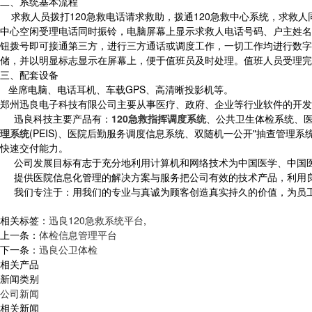
二、系统基本流程
求救人员拨打120急救电话请求救助，拨通120急救中心系统，求救人同
中心空闲受理电话同时振铃，电脑屏幕上显示求救人电话号码、户主姓名
钮拨号即可接通第三方，进行三方通话或调度工作，一切工作均进行数字
储，并以明显标志显示在屏幕上，便于值班员及时处理。值班人员受理完
三、配套设备
坐席电脑、电话耳机、车载GPS、高清晰投影机等。
郑州迅良电子科技有限公司主要从事医疗、政府、企业等行业软件的开发
迅良科技主要产品有：
120急救指挥调度系统
、公共卫生体检系统、
理系统
(PEIS)、医院后勤服务调度信息系统、双随机一公开"抽查管
快速交付能力。
公司发展目标有志于充分地利用计算机和网络技术为中国医学、中国医
提供医院信息化管理的解决方案与服务把公司有效的技术产品，利用良
我们专注于：用我们的专业与真诚为顾客创造真实持久的价值，为员工
相关标签：
迅良120急救系统平台
,
上一条：
体检信息管理平台
下一条：
迅良公卫体检
相关产品
新闻类别
公司新闻
相关新闻