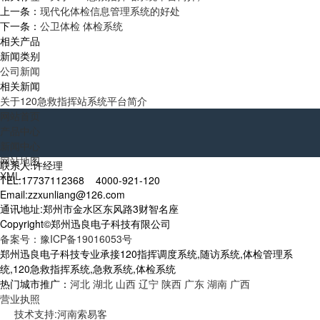
上一条：
现代化体检信息管理系统的好处
下一条：
公卫体检 体检系统
相关产品
新闻类别
公司新闻
相关新闻
关于120急救指挥站系统平台简介
网站首页
产品中心
新闻中心
网站地图
联系人:许经理
XML
TEL:17737112368 4000-921-120
Email:zzxunliang@126.com
通讯地址:郑州市金水区东风路3财智名座
Copyright©郑州迅良电子科技有限公司
备案号：豫ICP备19016053号
郑州迅良电子科技专业承接120指挥调度系统,随访系统,体检管理系
统,120急救指挥系统,急救系统,体检系统
热门城市推广：
河北
湖北
山西
辽宁
陕西
广东
湖南
广西
营业执照
技术支持:河南索易客