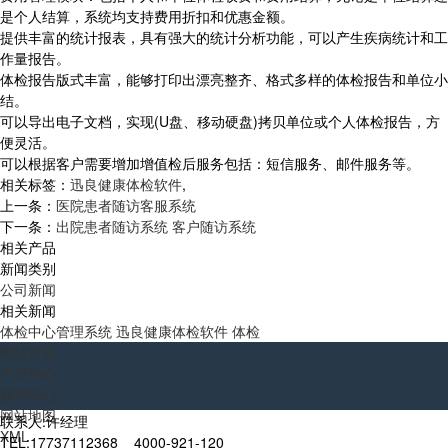
是个人结算，系统均支持费用折扣和优惠金额。
提供丰富的统计报表，具有强大的统计分析功能，可以产生疾病统计和工
作量报告。
体检报告版式丰富，能够打印出漂亮整齐、格式多样的体检报告和单位小
结。
可以导出电子文档，实现(U盘、移动硬盘)拷贝单位或个人体检报告，方
便灵活。
可以根据客户需要增加增值检后服务包括：短信服务、邮件服务等。
相关标签：
迅良健康体检软件
,
上一条：
医院患者随访客服系统
下一条：
出院患者随访系统 客户随访系统
相关产品
新闻类别
公司新闻
相关新闻
体检中心管理系统 迅良健康体检软件 体检
网站首页
产品中心
新闻中心
网站地图
联系人:许经理
XML
TEL:17737112368 4000-921-120