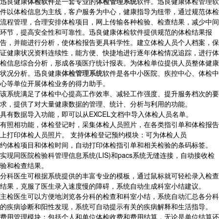
迅良健康
体检软件
是一套专业的
体检管理系统
软件。迅良健康体检管理软
件以体检信息为主线，客户服务为中心，健康指导为纽带，通过规范体检
流程管理，合理安排体检项目，网上传输各种检验、检查结果，减少中间
环节，提高安全性和可靠性。迅良健康体检软件提供规范的体检结果报
告，并能进行分析，使体检报告更具科学性。建立体检人员个人档案，保
证健康状况资料连续性，能方便、快捷地进行逐年体检情况追踪，进行体
检信息综合分析，形成各项医疗统计报表。为体检单位提供人员整体健康
状况分析。迅良健康
体检管理系统
软件是各中小医院、疾控中心、体检中
心等单位开展体检业务的得力助手。
该系统满足了体检中心提高工作效率、减轻工作强度、提升服务档次的要
求，提供了对大量健康数据的管理、统计、分析与利用的功能。
具有数据导入功能，即可以从EXCEL文档中导入体检人员名单。
有照相功能，体检登记时，采集体检人员照片，在各类指引单和体检报告
上打印体检人员照片。 支持体检登记预约模块：可为体检人员
约体检项目和体检时间，自动打印体检指引单和相关检验的条码标签。
实现同医院检验科管理信息系统(LIS)和pacs系统无缝连接，自动接收检
验和检查结果。
分科医生可根据系统提供的丰富专业的模板，通过鼠标就可轻松录入检查
结果，克服了医生录入速度慢的障碍，系统自动生成科室小结建议。
主检医生可以方便地浏览各分科的检查和科室小结，系统自动汇总各分科
的疾病诊断和阳性发现，系统可自动提示有关的疾病解释和生活指导。
费用管理模块：包括个人和单位体检收费和费用结算，无论是单位结算还