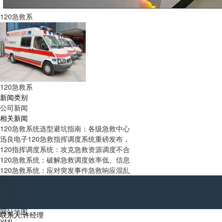
120急救系
120急救系
新闻类别
公司新闻
相关新闻
120急救系统选型避坑指南：各级急救中心
迅良电子120急救指挥调度系统重磅发布，
120指挥调度系统：攻克急救资源调度不合
120急救系统：破解急救调度效率低、信息
120急救系统：应对突发事件急救响应混乱
网站首页
产品中心
新闻中心
网站地图
联系人:许经理