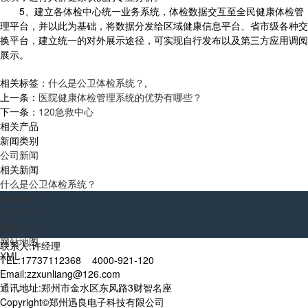
5、建立各体检中心统一业务系统，体检数据交互至全民健康体检管
理平台，并以此为基础，将数据分发给区域健康信息平台、省市级各种交
换平台，建立统一的对外展示途径，可实现自行发布以及第三方应用调阅
展示。
相关标签：
什么是公卫体检系统？
,
上一条：
医院健康体检管理系统的优势有哪些？
下一条：
120急救中心
相关产品
新闻类别
公司新闻
相关新闻
什么是公卫体检系统？
网站首页
产品中心
新闻中心
网站地图
联系人:许经理
XML
TEL:17737112368 4000-921-120
Email:zzxunliang@126.com
通讯地址:郑州市金水区东风路3财智名座
Copyright©郑州迅良电子科技有限公司