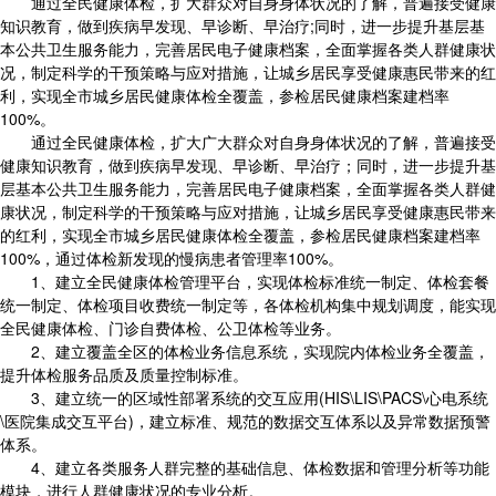
通过全民健康体检，扩大群众对自身身体状况的了解，普遍接受健康
知识教育，做到疾病早发现、早诊断、早治疗;同时，进一步提升基层基
本公共卫生服务能力，完善居民电子健康档案，全面掌握各类人群健康状
况，制定科学的干预策略与应对措施，让城乡居民享受健康惠民带来的红
利，实现全市城乡居民健康体检全覆盖，参检居民健康档案建档率
100%。
通过全民健康体检，扩大广大群众对自身身体状况的了解，普遍接受
健康知识教育，做到疾病早发现、早诊断、早治疗；同时，进一步提升基
层基本公共卫生服务能力，完善居民电子健康档案，全面掌握各类人群健
康状况，制定科学的干预策略与应对措施，让城乡居民享受健康惠民带来
的红利，实现全市城乡居民健康体检全覆盖，参检居民健康档案建档率
100%，通过体检新发现的慢病患者管理率100%。
1、建立全民健康体检管理平台，实现体检标准统一制定、体检套餐
统一制定、体检项目收费统一制定等，各体检机构集中规划调度，能实现
全民健康体检、门诊自费体检、公卫体检等业务。
2、建立覆盖全区的体检业务信息系统，实现院内体检业务全覆盖，
提升体检服务品质及质量控制标准。
3、建立统一的区域性部署系统的交互应用(HIS\LIS\PACS\心电系统
\医院集成交互平台)，建立标准、规范的数据交互体系以及异常数据预警
体系。
4、建立各类服务人群完整的基础信息、体检数据和管理分析等功能
模块，进行人群健康状况的专业分析。