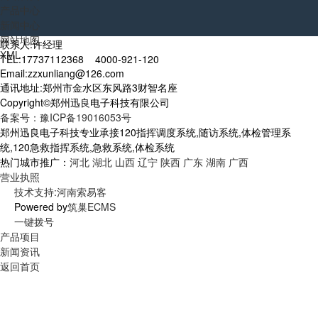
产品中心
新闻中心
网站地图
联系人:许经理
XML
TEL:17737112368 4000-921-120
Email:zzxunliang@126.com
通讯地址:郑州市金水区东风路3财智名座
Copyright©郑州迅良电子科技有限公司
备案号：豫ICP备19016053号
郑州迅良电子科技专业承接120指挥调度系统,随访系统,体检管理系
统,120急救指挥系统,急救系统,体检系统
热门城市推广：
河北
湖北
山西
辽宁
陕西
广东
湖南
广西
营业执照
技术支持:河南索易客
Powered by
筑巢ECMS
一键拨号
产品项目
新闻资讯
返回首页