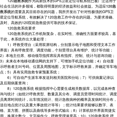
120
急救系统
作为高新技术的GPS卫星定位导航系统已被广泛运用于
社会生活的许多领域，都取得明显的经济效益和社会效益。为适应
120急
救系统
的需要及其目前存在的问题，我所开发出了针对性极强的GPS卫
星定位导航系统，有效解决了120急救工作中存在的问题。为要求准确、
及时、高效的120院前急救提供可靠的技术保证。
120急救系统要求
120急救系统的工作机制复杂，在实时性、准确性方面要求较高，基
于此，本系统作出大量处理：
1）呼救受理台（采用双屏结构，分别显示电子地图和受理文本工作
界面）具有呼救受理、调度功能，个别受理台具有维护、统计等功能；
2）本地主任席、移动领导指挥席应具有指挥、控制、统计与咨询功能；
3）未来在本地移动通信网的支持下，可增加手机定位功能；4）自动显
示呼救者主叫号码、位置及周围地图，文字标示呼救来源，并确定等车地
点；5）具有实用急救专家预案系统；
6）可自动产生派车单发送到相关医院和分站；7）可供病案记录以
及后期病案查询；
8）120急救系统 根据指挥中心需要生成相关数据库，以完成各种查
询与统计（如统计呼救类型、数量及其分布、调度员受理时间统计、调度
员离席时间统计，出车情况统计、统计急救病种的概率及发病时间分布，
送往地点统计以及重大事故统计等等）；统计结果要求能够以数字、表
格、直方图、拼图以及曲线等多种形式输出；8）计算机软件界面简捷实
用，换屏次数少，文字操作少，呼救受理速度高；10）120急救系统 呼