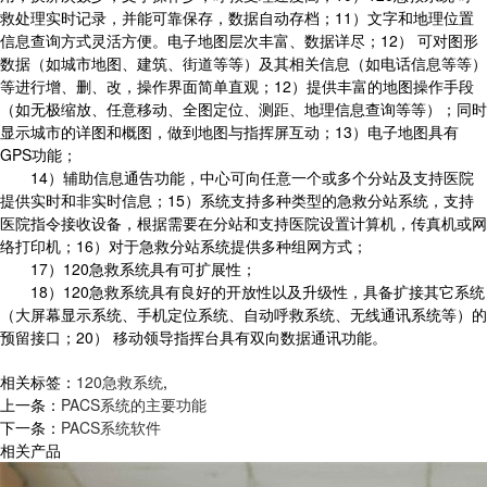
救处理实时记录，并能可靠保存，数据自动存档；11）文字和地理位置
信息查询方式灵活方便。电子地图层次丰富、数据详尽；12） 可对图形
数据（如城市地图、建筑、街道等等）及其相关信息（如电话信息等等）
等进行增、删、改，操作界面简单直观；12）提供丰富的地图操作手段
（如无极缩放、任意移动、全图定位、测距、地理信息查询等等）；同时
显示城市的详图和概图，做到地图与指挥屏互动；13）电子地图具有
GPS功能；
14）辅助信息通告功能，中心可向任意一个或多个分站及支持医院
提供实时和非实时信息；15）系统支持多种类型的急救分站系统，支持
医院指令接收设备，根据需要在分站和支持医院设置计算机，传真机或网
络打印机；16）对于急救分站系统提供多种组网方式；
17）120急救系统具有可扩展性；
18）120急救系统具有良好的开放性以及升级性，具备扩接其它系统
（大屏幕显示系统、手机定位系统、自动呼救系统、无线通讯系统等）的
预留接口；20） 移动领导指挥台具有双向数据通讯功能。
相关标签：
120急救系统
,
上一条：
PACS系统的主要功能
下一条：
PACS系统软件
相关产品