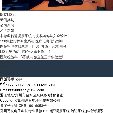
医院LIS系
新闻类别
公司新闻
相关新闻
非急救转运调度系统的技术架构与安全设计
120急救指挥调度系统,医疗信息化转型中
医院管理信息系统（HIS）升级：智慧医院
LIS系统的使用有什么重要作用？
医院检验科LIS系统与独立第三方实验室L
网站首页
产品中心
新闻中心
网站地图
联系人:许经理
XML
TEL:17737112368 4000-921-120
Email:zzxunliang@126.com
通讯地址:郑州市金水区东风路3财智名座
Copyright©郑州迅良电子科技有限公司
备案号：豫ICP备19016053号
郑州迅良电子科技专业承接120指挥调度系统,随访系统,体检管理系