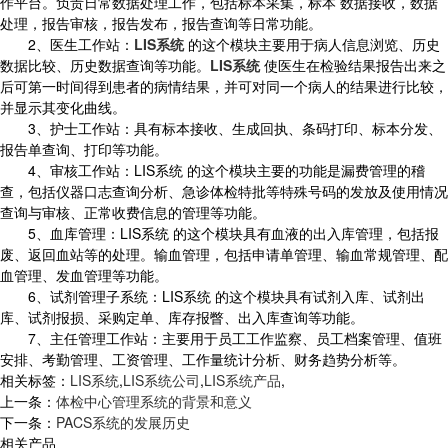
作平台。负责日常数据处理工作，包括标本采集，标本 数据接收，数据
处理，报告审核，报告发布，报告查询等日常功能。
2、医生工作站：
LIS系统
的这个模块主要用于病人信息浏览、历史
数据比较、历史数据查询等功能。
LIS系统
使医生在检验结果报告出来之
后可第一时间得到患者的病情结果，并可对同一个病人的结果进行比较，
并显示其变化曲线。
3、护士工作站：具有标本接收、生成回执、条码打印、标本分发、
报告单查询、打印等功能。
4、审核工作站：LIS系统 的这个模块主要的功能是漏费管理的稽
查，包括仪器口志查询分析、急诊体检特批等特殊号码的发放及使用情况
查询与审核、正常收费信息的管理等功能。
5、血库管理：LIS系统 的这个模块具有血液的出入库管理，包括报
废、返回血站等的处理。输血管理，包括申请单管理、输血常规管理、配
血管理、发血管理等功能。
6、试剂管理子系统：LIS系统 的这个模块具有试剂入库、试剂出
库、试剂报损、采购定单、库存报瞥、出入库查询等功能。
7、主任管理工作站：主要用于员工工作监察、员工档案管理、值班
安排、考勤管理、工资管理、工作量统计分析、财务趋势分析等。
相关标签：
LIS系统
,
LIS系统公司
,
LIS系统产品
,
上一条：
体检中心管理系统的背景和意义
下一条：
PACS系统的发展历史
相关产品