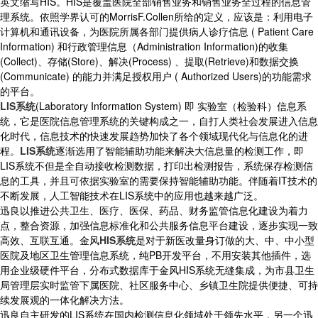
英文缩写HIS。HIS是覆盖医院全部销售业务和销售业务全过程的信息管
理系统。依照学界认可的MorrisF.Collen所给的定义，应该是：利用电子
计算机和通讯设备，为医院所属各部门提供病人诊疗信息 ( Patient Care
Information) 和行政管理信息（Administration Information)的收集
(Collect)、存储(Store)、解决(Process) 、提取(Retrieve)和数据交换
(Communicate) 的能力并满足授权用户 ( Authorized Users)的功能需求
的平台。
LIS系统
(Laboratory Information System) 即 实验室（检验科）信息系
统，它是医院信息管理系统的关键构成之一，自打人类社会发展进入信息
化时代，信息技术的快速发展趋势加快了各个领域现代化与信息化的进
程。
LIS系统
逐渐选用了智能辅助功能来解决大信息量的检测工作，即
LIS系统不但是全自动接收检测数据，打印出检测报告，系统保存检测信
息的工具，并且可依据实验室的需要保持智能辅助功能。伴随着IT技术的
不断发展，人工智能技术在LIS系统中的应用也越来越广泛。
迅良以推进公共卫生、医疗、医保、药品、财务监管信息化建设为着力
点，整合资源，加强信息标准化和公共服务信息平台建设，逐步实现一致
高效、互联互通。金风
HIS系统
是对于新医改量身订做的大、中、中小型
医院及地区卫生管理信息系统，纯PB开发平台，不用安装其他插件，选
用企业级硬件平台，分布式数据库于金风HIS系统无缝集成，为市县卫生
局管理层实时监管下属医院、社区服务中心、乡镇卫生院提供便捷、可持
续发展观的一体化解决方法。
迅良自主研发的LIS系统在国内检测信息化领域处于领先水平，另一个迅