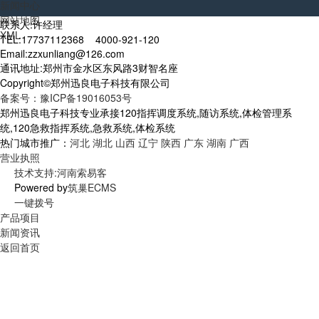
新闻中心
网站地图
联系人:许经理
XML
TEL:17737112368 4000-921-120
Email:zzxunliang@126.com
通讯地址:郑州市金水区东风路3财智名座
Copyright©郑州迅良电子科技有限公司
备案号：豫ICP备19016053号
郑州迅良电子科技专业承接120指挥调度系统,随访系统,体检管理系
统,120急救指挥系统,急救系统,体检系统
热门城市推广：
河北
湖北
山西
辽宁
陕西
广东
湖南
广西
营业执照
技术支持:河南索易客
Powered by
筑巢ECMS
一键拨号
产品项目
新闻资讯
返回首页