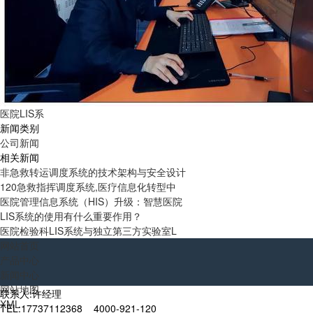
医院LIS系
新闻类别
公司新闻
相关新闻
非急救转运调度系统的技术架构与安全设计
120急救指挥调度系统,医疗信息化转型中
医院管理信息系统（HIS）升级：智慧医院
LIS系统的使用有什么重要作用？
医院检验科LIS系统与独立第三方实验室L
网站首页
产品中心
新闻中心
网站地图
联系人:许经理
XML
TEL:17737112368 4000-921-120