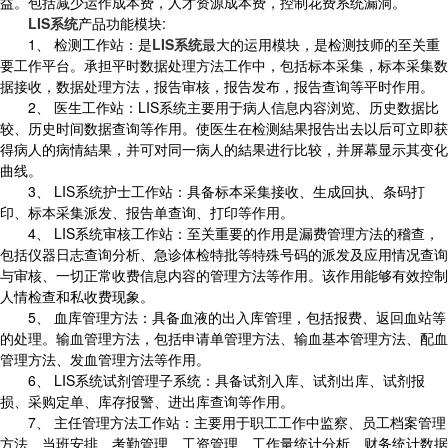
益。包括减少运作成本费，人才资源成本费，控制花费系统漏洞。
LIS系统
产品功能模块:
1、 检测工作站：是
LIS系统
最大的运用模块，是检测技师的至关重
要工作平台。承担平时数据处理方法工作中，包括标本采集，标本采集数
据接收，数据处理方法，报告审核，报告发布，报告查询等平时作用。
2、 医生工作站：LIS系统主要用于病人信息内容浏览、历史数据比
较、历史时间数据查询等作用。使医生在检测結果报告出去以后可立即获
得病人的病情結果，并可对同一病人的結果进行比较，并屏幕显示其变化
曲线。
3、 LIS系统护士工作站：具备标本采集接收、生成回执、条码打
印、标本采集派发、报告单查询、打印等作用。
4、 LIS系统审核工作站：至关重要的作用是漏费管理方法的稽查，
包括仪器日志查询分析、急诊体检特批等特殊号码的派发及应用情况查询
与审核、一切正常收费信息内容的管理方法等作用。该作用能够有效控制
人情检查和私收费现象。
5、 血库管理方法：具备血液的出入库管理，包括报费、返回血站等
的处理。输血管理方法，包括申请单管理方法、输血基本管理方法、配血
管理方法、发血管理方法等作用。
6、 LIS系统试剂管理子系统：具备试剂入库、试剂出库、试剂报
损、采购定单、库存报警、进出库查询等作用。
7、 主任管理方法工作站：主要用于职工工作中监察、员工档案管理
方法、当班安排、考勤管理、工资管理、工作量统计分析、财务统计数据