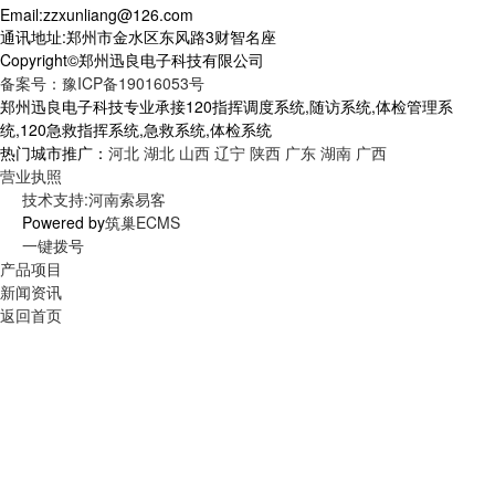
Email:zzxunliang@126.com
通讯地址:郑州市金水区东风路3财智名座
Copyright©郑州迅良电子科技有限公司
备案号：豫ICP备19016053号
郑州迅良电子科技专业承接120指挥调度系统,随访系统,体检管理系
统,120急救指挥系统,急救系统,体检系统
热门城市推广：
河北
湖北
山西
辽宁
陕西
广东
湖南
广西
营业执照
技术支持:河南索易客
Powered by
筑巢ECMS
一键拨号
产品项目
新闻资讯
返回首页