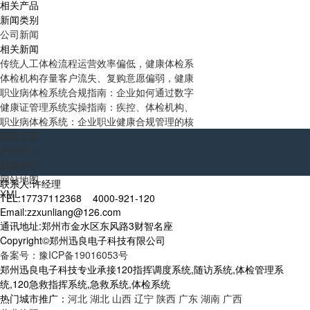
相关产品
新闻类别
公司新闻
相关新闻
传统人工体检流程运营效率偏低，健康体检系
体检机构存量客户流失、复购意愿偏弱，健康
职业病体检系统合规指南：企业如何通过数字
健康证管理系统实操指南：疾控、体检机构、
职业病体检系统：企业职业健康合规管理的核
网站首页
产品中心
新闻中心
网站地图
联系人:许经理
XML
TEL:17737112368 4000-921-120
Email:zzxunliang@126.com
通讯地址:郑州市金水区东风路3财智名座
Copyright©郑州迅良电子科技有限公司
备案号：豫ICP备19016053号
郑州迅良电子科技专业承接120指挥调度系统,随访系统,体检管理系
统,120急救指挥系统,急救系统,体检系统
热门城市推广：
河北
湖北
山西
辽宁
陕西
广东
湖南
广西