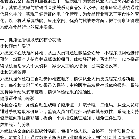
在食品安全日益受到重视的当下，健康证作为食品从业人员上岗的必备凭
证，其管理效率与准确性直接关系到食品安全水平。健康证管理系统通过
信息化手段，实现了健康证的电子化管理，为食品行业带来了革命性的变
化。以下将从系统功能、应用案例、优势与挑战等方面，探讨健康证管理
系统在食品行业的应用实践。
一、健康证管理系统的核心功能
体检预约与登记
系统支持在线预约体检，从业人员可通过微信公众号、小程序或网站进行
预约，填写个人信息并选择体检项目。体检登记时，系统通过二代身份证
读取机自动录入个人资料，减少人工输入错误，提高登记效率。
体检流程管理
系统根据体检项目自动安排检查顺序，确保从业人员按流程完成各项检
查。每个检查部门将结果录入系统，主检医生审核后生成体检报告。系统
支持异常结果复审流程，确保体检结果的准确性。
健康证生成与核验
体检合格后，系统自动生成电子健康证，并赋予唯一二维码。从业人员可
通过手机端展示健康证，监管人员可通过扫码核验其有效性。系统还支持
健康证到期提醒功能，提前一个月推送换证通知，避免证件过期。
数据统计与分析
系统提供全面的数据统计功能，包括体检人数、合格率、异常项目分布
等。监管部门可通过数据分析发现行业健康风险，制定针对性监管措施。