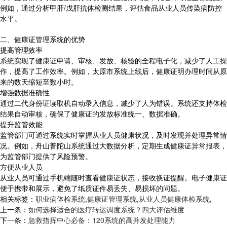
例如，通过分析甲肝/戊肝抗体检测结果，评估食品从业人员传染病防控
水平。
二、健康证管理系统的优势
提高管理效率
系统实现了健康证申请、审核、发放、核验的全程电子化，减少了人工操
作，提高了工作效率。例如，太原市系统上线后，健康证明办理时间从原
来的数天缩短至数小时。
增强数据准确性
通过二代身份证读取机自动录入信息，减少了人为错误。系统还支持体检
结果自动审核，确保了健康证的发放标准统一、数据准确。
提升监管效能
监管部门可通过系统实时掌握从业人员健康状况，及时发现并处理异常情
况。例如，舟山普陀山系统通过大数据分析，定期生成健康证异常报表，
为监管部门提供了风险预警。
方便从业人员
从业人员可通过手机端随时查看健康证状态，接收换证提醒。电子健康证
便于携带和展示，避免了纸质证件易丢失、易损坏的问题。
相关标签：
职业病体检系统
,
健康证管理系统
,
从业人员健康体检系统
,
上一条：
如何选择适合的医疗转运调度系统？四大评估维度
下一条：
急救指挥中心必备：120系统的高并发处理能力