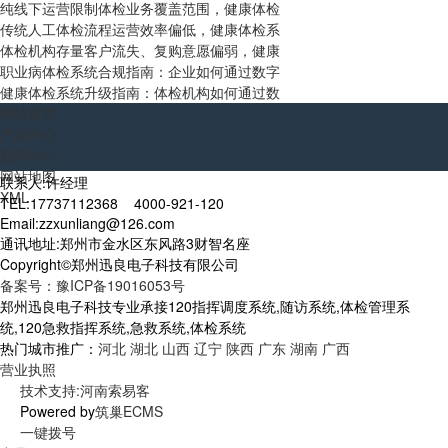
纯线下运营限制体检业务覆盖范围，健康体检
传统人工体检流程运营效率偏低，健康体检系
体检机构存量客户流失、复购意愿偏弱，健康
职业病体检系统合规指南：企业如何通过数字
健康体检系统升级指南：体检机构如何通过数
网站首页
产品中心
新闻中心
网站地图
联系人:许经理
XML
TEL:17737112368 4000-921-120
Email:zzxunliang@126.com
通讯地址:郑州市金水区东风路3财智名座
Copyright©郑州迅良电子科技有限公司
备案号：豫ICP备19016053号
郑州迅良电子科技专业承接120指挥调度系统,随访系统,体检管理系
统,120急救指挥系统,急救系统,体检系统
热门城市推广：
河北
湖北
山西
辽宁
陕西
广东
湖南
广西
营业执照
技术支持:河南索易客
Powered by
筑巢ECMS
一键拨号