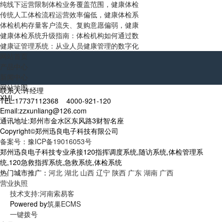
纯线下运营限制体检业务覆盖范围，健康体检
传统人工体检流程运营效率偏低，健康体检系
体检机构存量客户流失、复购意愿偏弱，健康
健康体检系统升级指南：体检机构如何通过数
健康证管理系统：从业人员健康管理的数字化
网站首页
产品中心
新闻中心
网站地图
联系人:许经理
XML
TEL:17737112368 4000-921-120
Email:zzxunliang@126.com
通讯地址:郑州市金水区东风路3财智名座
Copyright©郑州迅良电子科技有限公司
备案号：豫ICP备19016053号
郑州迅良电子科技专业承接120指挥调度系统,随访系统,体检管理系
统,120急救指挥系统,急救系统,体检系统
热门城市推广：
河北
湖北
山西
辽宁
陕西
广东
湖南
广西
营业执照
技术支持:河南索易客
Powered by
筑巢ECMS
一键拨号