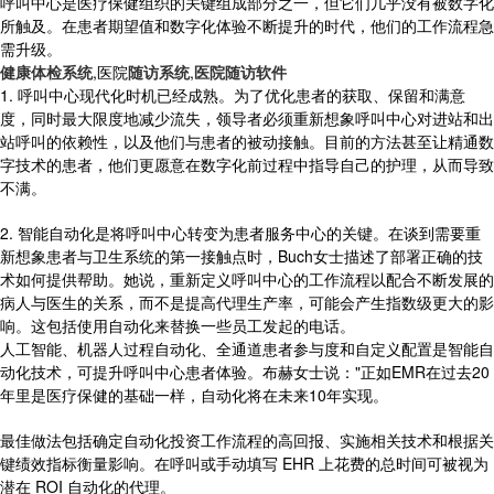
呼叫中心是医疗保健组织的关键组成部分之一，但它们几乎没有被数字化
所触及。在患者期望值和数字化体验不断提升的时代，他们的工作流程急
需升级。
健康体检系统
,医院
随访系统
,
医院随访软件
1. 呼叫中心现代化时机已经成熟。为了优化患者的获取、保留和满意
度，同时最大限度地减少流失，领导者必须重新想象呼叫中心对进站和出
站呼叫的依赖性，以及他们与患者的被动接触。目前的方法甚至让精通数
字技术的患者，他们更愿意在数字化前过程中指导自己的护理，从而导致
不满。
2. 智能自动化是将呼叫中心转变为患者服务中心的关键。在谈到需要重
新想象患者与卫生系统的第一接触点时，Buch女士描述了部署正确的技
术如何提供帮助。她说，重新定义呼叫中心的工作流程以配合不断发展的
病人与医生的关系，而不是提高代理生产率，可能会产生指数级更大的影
响。这包括使用自动化来替换一些员工发起的电话。
人工智能、机器人过程自动化、全通道患者参与度和自定义配置是智能自
动化技术，可提升呼叫中心患者体验。布赫女士说："正如EMR在过去20
年里是医疗保健的基础一样，自动化将在未来10年实现。
最佳做法包括确定自动化投资工作流程的高回报、实施相关技术和根据关
键绩效指标衡量影响。在呼叫或手动填写 EHR 上花费的总时间可被视为
潜在 ROI 自动化的代理。