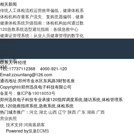
相关新闻
传统人工体检流程运营效率偏低，健康体检系
体检机构存量客户流失、复购意愿偏弱，健康
健康体检系统升级指南：体检机构如何通过数
120急救系统选型避坑指南：各级急救中心
健康证管理系统：从业人员健康管理的数字化
网站首页
产品中心
新闻中心
网站地图
联系人:许经理
XML
TEL:17737112368 4000-921-120
Email:zzxunliang@126.com
通讯地址:郑州市金水区东风路3财智名座
Copyright©郑州迅良电子科技有限公司
备案号：豫ICP备19016053号
郑州迅良电子科技专业承接120指挥调度系统,随访系统,体检管理系
统,120急救指挥系统,急救系统,体检系统
热门城市推广：
河北
湖北
山西
辽宁
陕西
广东
湖南
广西
营业执照
技术支持:河南索易客
Powered by
筑巢ECMS