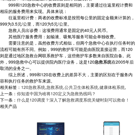
999和120急救中心的收费原则是相同的，主要通过往返里程计费和
相应的服务费用来实现。具体来说：
往返里程计费：两者的收费标准是按照每公里的固定金额来计算的，
999为3.5元/公里，而120为5元/公里。
急救人员出诊费：这项费用通常是固定的40元人民币。
其他医疗服务费用：如输液、吸氧等服务可能会单独收费。
需要注意的是，虽然收费方式相似，但两个急救中心在执行任务时的
流程可能有所不同。例如，999的救护车可能是由医院直接运营，而120
则是通过地区急救台网联系救护车，这些救护车多数来自医院自备。此
外，999急救中心可以提供院内医疗业务，这是120
急救系统
在2005年后
取消的业务之一。
综上所述，999和120在收费上的差异不大，主要的区别在于服务内
容和执行任务的救护车来源。
相关标签：
120急救系统
,
急救系统
,
公共卫生体检系统
,
健康体检系统
,
上一条：
你知道中国为啥将120定义为急救热线吗？
下一条：
什么是120调度？深入了解急救调度系统关键时刻可以救命！
相关产品